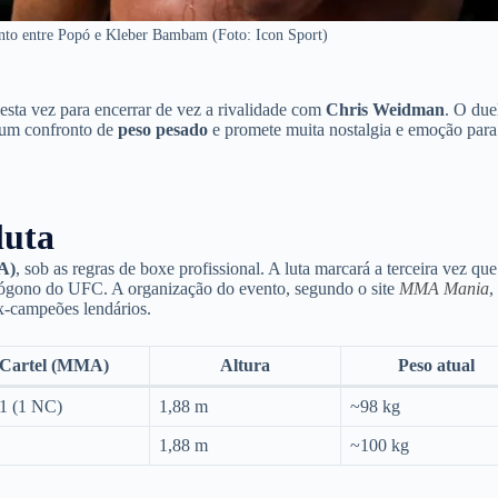
onto entre Popó e Kleber Bambam (Foto: Icon Sport)
esta vez para encerrar de vez a rivalidade com
Chris Weidman
. O due
á um confronto de
peso pesado
e promete muita nostalgia e emoção para
luta
A)
, sob as regras de boxe profissional. A luta marcará a terceira vez que
tógono do UFC. A organização do evento, segundo o site
MMA Mania
,
x-campeões lendários.
Cartel (MMA)
Altura
Peso atual
1 (1 NC)
1,88 m
~98 kg
8
1,88 m
~100 kg