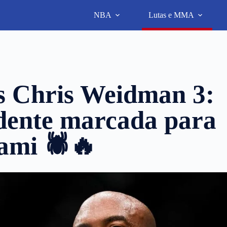
NBA
Lutas e MMA
s Chris Weidman 3:
ndente marcada para
mi 🕷️🔥