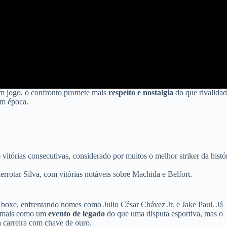
 em jogo, o confronto promete mais
respeito e nostalgia
do que rivalidad
am época.
tórias consecutivas, considerado por muitos o melhor striker da histó
rrotar Silva, com vitórias notáveis sobre Machida e Belfort.
oxe, enfrentando nomes como Julio César Chávez Jr. e Jake Paul. Já
ta mais como um
evento de legado
do que uma disputa esportiva, mas o
a carreira com chave de ouro.