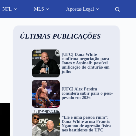
NFL
MLS
Apostas Legal
ÚLTIMAS PUBLICAÇÕES
[UFC] Dana White
confirma negociação para
Jones x Aspinall: possível
unificação do cinturão em
julho
[UFC] Alex Pereira
considera subir para o peso-
pesado em 2026
“Ele é uma pessoa ruim”:
Dana White acusa Francis
Ngannou de agressão física
nos bastidores do UFC