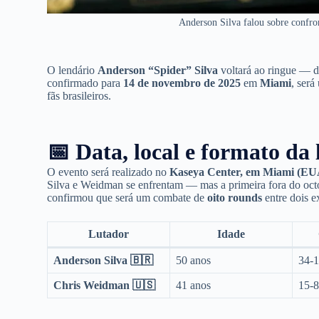
Anderson Silva falou sobre confr
O lendário
Anderson “Spider” Silva
voltará ao ringue — d
confirmado para
14 de novembro de 2025
em
Miami
, ser
fãs brasileiros.
📅 Data, local e formato da 
O evento será realizado no
Kaseya Center, em Miami (EU
Silva e Weidman se enfrentam — mas a primeira fora do oc
confirmou que será um combate de
oito rounds
entre dois e
Lutador
Idade
Anderson Silva 🇧🇷
50 anos
34-1
Chris Weidman 🇺🇸
41 anos
15-