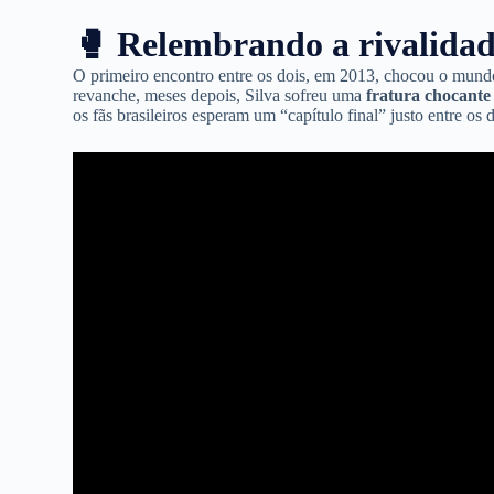
🥊 Relembrando a rivalida
O primeiro encontro entre os dois, em 2013, chocou o mund
revanche, meses depois, Silva sofreu uma
fratura chocante
os fãs brasileiros esperam um “capítulo final” justo entre os d