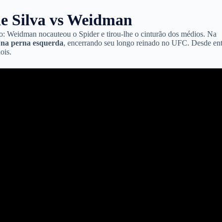
de Silva vs Weidman
o: Weidman nocauteou o Spider e tirou-lhe o cinturão dos médios. Na
 na perna esquerda
, encerrando seu longo reinado no UFC. Desde en
ois.