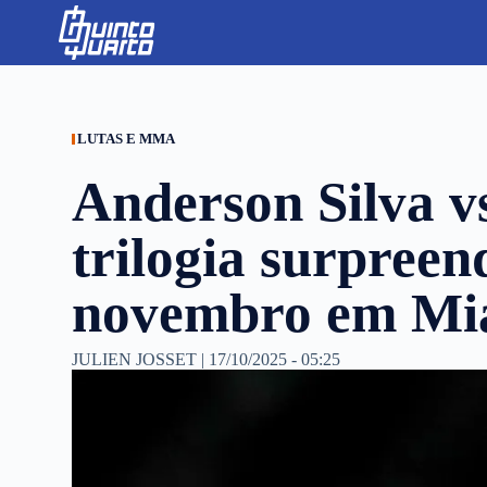
S
k
i
p
t
o
c
LUTAS E MMA
o
n
Anderson Silva v
t
e
n
trilogia surpree
t
novembro em Mia
JULIEN JOSSET
|
17/10/2025 - 05:25