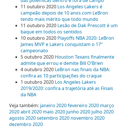
das polêmicas dentro e fora de campo
11 outubro 2020
Los Angeles Lakers é
campeão depois de 10 anos com LeBron
tendo mais mérito que todo mundo
11 outubro 2020
Lesão de Dak Prescott é um
baque em todos os sentidos
10 outubro 2020
Playoffs NBA 2020: LeBron
James MVP e Lakers conquistam o 17º
campeonato
5 outubro 2020
Houston Texans finalmente
admite que errou e demite Bill O’Brien
4 outubro 2020
LeBron nas finais da NBA:
confira as 10 participações do craque
1 outubro 2020
Los Angeles Lakers
2019/2020: confira a trajetória até as Finais
da NBA
Veja também:
janeiro 2020
fevereiro 2020
março
2020
abril 2020
maio 2020
junho 2020
julho 2020
agosto 2020
setembro 2020
novembro 2020
dezembro 2020