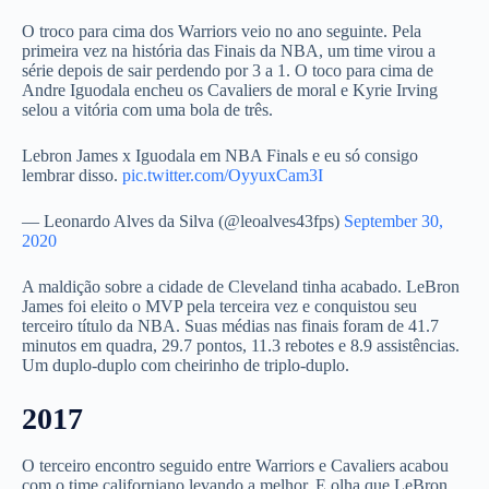
O troco para cima dos Warriors veio no ano seguinte. Pela
primeira vez na história das Finais da NBA, um time virou a
série depois de sair perdendo por 3 a 1. O toco para cima de
Andre Iguodala encheu os Cavaliers de moral e Kyrie Irving
selou a vitória com uma bola de três.
Lebron James x Iguodala em NBA Finals e eu só consigo
lembrar disso.
pic.twitter.com/OyyuxCam3I
— Leonardo Alves da Silva (@leoalves43fps)
September 30,
2020
A maldição sobre a cidade de Cleveland tinha acabado. LeBron
James foi eleito o MVP pela terceira vez e conquistou seu
terceiro título da NBA. Suas médias nas finais foram de 41.7
minutos em quadra, 29.7 pontos, 11.3 rebotes e 8.9 assistências.
Um duplo-duplo com cheirinho de triplo-duplo.
2017
O terceiro encontro seguido entre Warriors e Cavaliers acabou
com o time californiano levando a melhor. E olha que LeBron