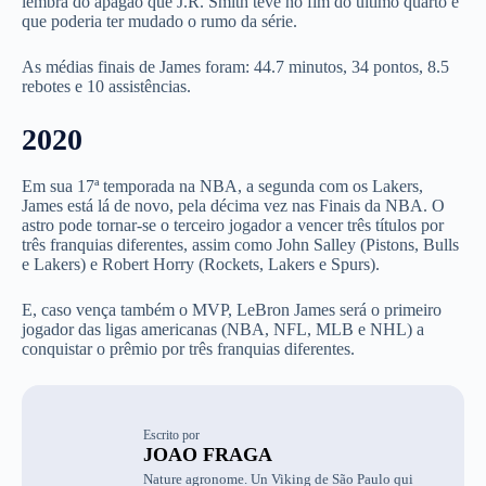
lembra do apagão que J.R. Smith teve no fim do último quarto e
que poderia ter mudado o rumo da série.
As médias finais de James foram: 44.7 minutos, 34 pontos, 8.5
rebotes e 10 assistências.
2020
Em sua 17ª temporada na NBA, a segunda com os Lakers,
James está lá de novo, pela décima vez nas Finais da NBA. O
astro pode tornar-se o terceiro jogador a vencer três títulos por
três franquias diferentes, assim como John Salley (Pistons, Bulls
e Lakers) e Robert Horry (Rockets, Lakers e Spurs).
E, caso vença também o MVP, LeBron James será o primeiro
jogador das ligas americanas (NBA, NFL, MLB e NHL) a
conquistar o prêmio por três franquias diferentes.
Escrito por
JOAO FRAGA
Nature agronome.
Un Viking de São Paulo qui