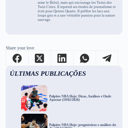
aime le Brésil, mais qui encourage les Twins des
Twin Cities.
Il reprend ses études de journalisme et
écrit pour Quinto Quarto.
Il préfère les lacs aux
loups gris et a une véritable passion pour la nature
sauvage.
Share your love
ÚLTIMAS PUBLICAÇÕES
Palpites NBA Hoje: Dicas, Análises e Onde
Apostar (19/02/2026)
Palpites NBA Hoje: prognósticos e análises do