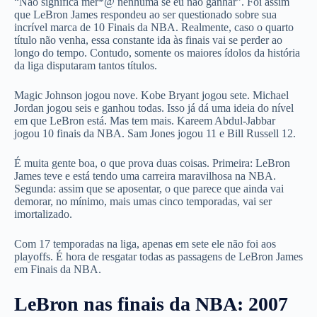
“Não significa mer*@ nenhuma se eu não ganhar”. Foi assim
que LeBron James respondeu ao ser questionado sobre sua
incrível marca de 10 Finais da NBA. Realmente, caso o quarto
título não venha, essa constante ida às finais vai se perder ao
longo do tempo. Contudo, somente os maiores ídolos da história
da liga disputaram tantos títulos.
Magic Johnson jogou nove. Kobe Bryant jogou sete. Michael
Jordan jogou seis e ganhou todas. Isso já dá uma ideia do nível
em que LeBron está. Mas tem mais. Kareem Abdul-Jabbar
jogou 10 finais da NBA. Sam Jones jogou 11 e Bill Russell 12.
É muita gente boa, o que prova duas coisas. Primeira: LeBron
James teve e está tendo uma carreira maravilhosa na NBA.
Segunda: assim que se aposentar, o que parece que ainda vai
demorar, no mínimo, mais umas cinco temporadas, vai ser
imortalizado.
Com 17 temporadas na liga, apenas em sete ele não foi aos
playoffs. É hora de resgatar todas as passagens de LeBron James
em Finais da NBA.
LeBron nas finais da NBA: 2007