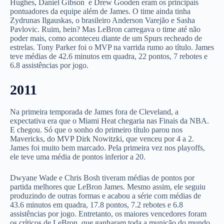
Hughes, Daniel Gibson e Drew Gooden eram os principais
pontuadores da equipe além de James. O time ainda tinha
Zydrunas Ilgauskas, o brasileiro Anderson Varejão e Sasha
Pavlovic. Ruim, hein? Mas LeBron carregava o time até não
poder mais, como aconteceu diante de um Spurs recheado de
estrelas. Tony Parker foi o MVP na varrida rumo ao título. James
teve médias de 42.6 minutos em quadra, 22 pontos, 7 rebotes e
6.8 assistências por jogo.
2011
Na primeira temporada de James fora de Cleveland, a
expectativa era que o Miami Heat chegaria nas Finais da NBA.
E chegou. Só que o sonho do primeiro título parou nos
Mavericks, do MVP Dirk Nowitzki, que venceu por 4 a 2.
James foi muito bem marcado. Pela primeira vez nos playoffs,
ele teve uma média de pontos inferior a 20.
Dwyane Wade e Chris Bosh tiveram médias de pontos por
partida melhores que LeBron James. Mesmo assim, ele seguiu
produzindo de outras formas e acabou a série com médias de
43.6 minutos em quadra, 17.8 pontos, 7.2 rebotes e 6.8
assistências por jogo. Entretanto, os maiores vencedores foram
os críticos de LeBron, que ganharam toda a munição do mundo.