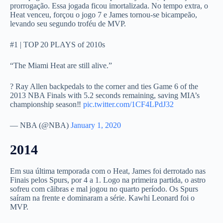
prorrogação. Essa jogada ficou imortalizada. No tempo extra, o
Heat venceu, forçou o jogo 7 e James tornou-se bicampeão,
levando seu segundo troféu de MVP.
#1 | TOP 20 PLAYS of 2010s
“The Miami Heat are still alive.”
? Ray Allen backpedals to the corner and ties Game 6 of the
2013 NBA Finals with 5.2 seconds remaining, saving MIA’s
championship season‼️
pic.twitter.com/1CF4LPdJ32
— NBA (@NBA)
January 1, 2020
2014
Em sua última temporada com o Heat, James foi derrotado nas
Finais pelos Spurs, por 4 a 1. Logo na primeira partida, o astro
sofreu com cãibras e mal jogou no quarto período. Os Spurs
saíram na frente e dominaram a série. Kawhi Leonard foi o
MVP.