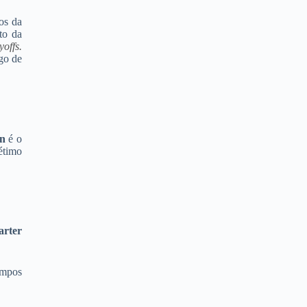
os da
to da
yoffs.
go de
in
é o
étimo
arter
empos