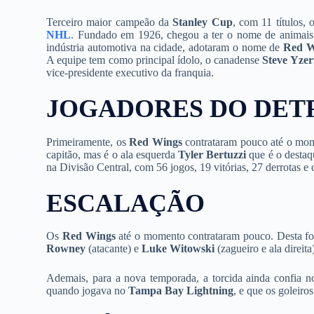
Terceiro maior campeão da
Stanley Cup
, com 11 títulos, 
NHL
. Fundado em 1926, chegou a ter o nome de animais
indústria automotiva na cidade, adotaram o nome de
Red W
A equipe tem como principal ídolo, o canadense
Steve Yze
vice-presidente executivo da franquia.
JOGADORES DO DET
Primeiramente, os
Red Wings
contrataram pouco até o mom
capitão, mas é o ala esquerda
Tyler Bertuzzi
que é o destaq
na Divisão Central, com 56 jogos, 19 vitórias, 27 derrotas e 
ESCALAÇÃO
Os
Red Wings
até o momento contrataram pouco. Desta fo
Rowney
(atacante) e
Luke Witowski
(zagueiro e ala direita
Ademais, para a nova temporada, a torcida ainda confia n
quando jogava no
Tampa Bay Lightning
, e que os goleiro