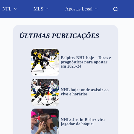
NFL
MLS
Apostas Legal
ÚLTIMAS PUBLICAÇÕES
Palpites NHL hoje – Dicas e
prognósticos para apostar
em 2023-24
NHL hoje: onde assistir ao
vivo e horários
NHL: Justin Bieber vira
jogador de hóquei