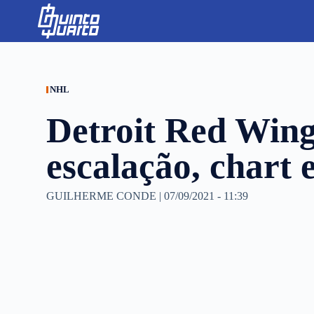
S
k
i
p
t
o
c
NHL
o
n
Detroit Red Wing
t
e
n
escalação, chart 
t
GUILHERME CONDE
|
07/09/2021 - 11:39