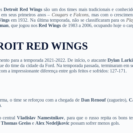
os
Detroit
Red Wings
são um dos times mais tradicionais e conhecid
 em seus primeiros anos –
Cougars
e
Falcons
, mas com o crescimen
ings
em 1932. Na última temporada, não se classificaram para os
Pla
rman
, que jogou nos
Red Wings
de 1983 a 2006, ocupando hoje o car
ROIT RED WINGS
ento para a temporada 2021-2022. De início, o atacante
Dylan Lark
ue do time da cidade da Ford. Na temporada passada, terminaram em s
com a impressionante diferença entre gols feitos e sofridos: 127-171.
rma, o time se reforçou com a chegada de
Dan Renouf
(zagueiro),
C
).
o central
Vladislav Namestnikov
, para que o russo repita os bons t
s
Thomas Greiss
e
Alex Nedeljkovic
possam sofrer menos gols.