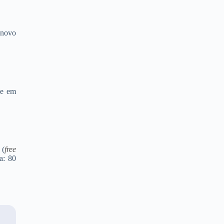
 novo
me em
 (
free
a: 80