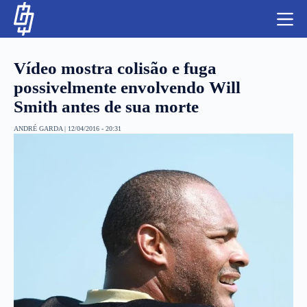
S
k
i
p
t
Vídeo mostra colisão e fuga
o
c
possivelmente envolvendo Will
o
Smith antes de sua morte
n
t
NBA
e
ANDRÉ GARDA
|
12/04/2016 - 20:31
n
LUTAS E MMA
t
NFL
MLS
APOSTAS LEGAL