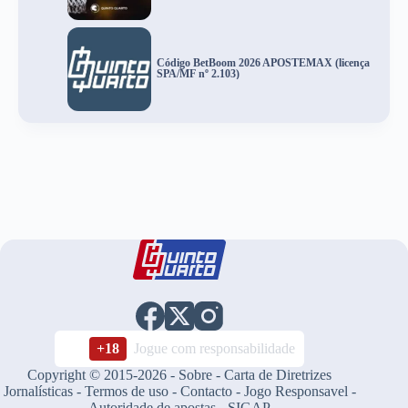
Código BetBoom 2026 APOSTEMAX (licença
SPA/MF nº 2.103)
+18
Jogue com responsabilidade
Copyright © 2015-2026 -
Sobre
-
Carta de Diretrizes
Jornalísticas
-
Termos de uso
-
Contacto
-
Jogo Responsavel
-
Autoridade de apostas
-
SIGAP