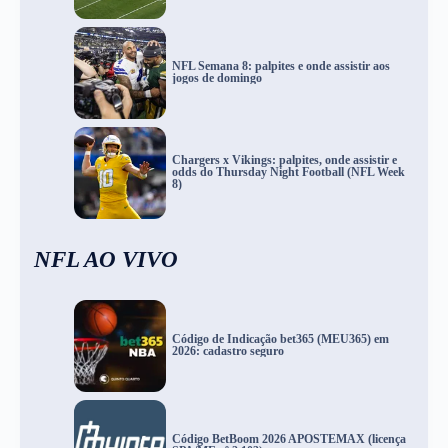
NFL Semana 8: palpites e onde assistir aos
jogos de domingo
Chargers x Vikings: palpites, onde assistir e
odds do Thursday Night Football (NFL Week
8)
NFL AO VIVO
Código de Indicação bet365 (MEU365) em
2026: cadastro seguro
Código BetBoom 2026 APOSTEMAX (licença