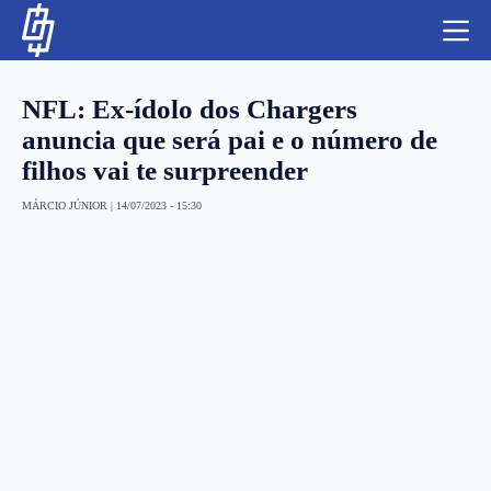
S
k
i
p
t
NFL: Ex-ídolo dos Chargers
o
c
anuncia que será pai e o número de
o
filhos vai te surpreender
n
t
NBA
e
MÁRCIO JÚNIOR
|
14/07/2023 - 15:30
n
LUTAS E MMA
t
NFL
MLS
APOSTAS LEGAL