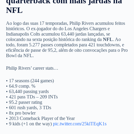
quarterback com mais jardas na
NFL
Ao logo das suas 17 temporadas, Philip Rivers acumulou feitos
históricos. O ex-jogador do do Los Angeles Chargers e
Indianapolis Colts acumulou 63,440 jardas lançadas, se
colocando na sexta posição histórica do ranking da
NFL
. Ao
todo, foram 5.277 passes completados para 421 touchdowns, e
eficiência de passe de 95,2, além de oito convocações para o Pro
Bowl da NFL.
Philip Rivers’ career stats…
• 17 seasons (244 games)
• 64.9 comp. %
• 63,440 passing yards
• 421 pass TDs – 209 INTs
• 95.2 passer rating
• 601 rush yards, 3 TDs
• 8x pro bowler
• 2013 Comeback Player of the Year
• 9 kids (+1 on the way)
pic.twitter.com/25klTEqK1s