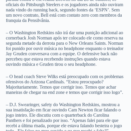
oficiais do Pittsburgh Steelers e os jogadores ainda não ouviram
nada vindo do running back, segundo fontes da ‘ESPN’. Sem
um novo contrato, Bell está com contato zero com membros da
franquia da Pensilvânia.
– O Washington Redskins não irá dar uma punição adicional ao
cornerback Josh Norman após ter colocado ele como reserva na
segunda metade da derrota para o New Orleans Saints. Norman
foi punido por ouvir música no headphone enquanto o treinador
Jay Gruden conversava com a equipe. O defensive back não
percebeu que estava recebendo instruções quando estava
ouvindo música e Gruden tirou o seu headphone.
– O head coach Steve Wilks está preocupado com os problemas
ofensivos do Arizona Cardinals. “Estou preocupado?
Majoritariamente. Temos que corrigir isso. Temos que achar
maneiras de chegar na end zone e temos que corrigir isso logo”.
– D.J. Swearinger, safety do Washington Redskins, mostrou a
sua insatisfação em ficar ouvindo Cam Newton ficar falando o
jogo inteiro. Ele discutiu com o quarterback do Carolina
Panthers e foi penalizado por isso. “Apenas falei para ele que
recebi a última risada, porque ele estava falando besteira o jogo
todo. Ele falou no meu ouvido e eu que recebi a falta?”