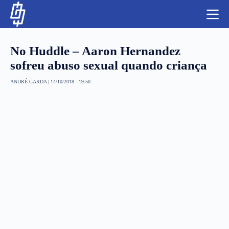
S
k
i
p
t
No Huddle – Aaron Hernandez
o
c
sofreu abuso sexual quando criança
o
n
ANDRÉ GARDA
|
14/10/2018 - 19:50
t
NBA
e
n
LUTAS E MMA
t
NFL
MLS
APOSTAS LEGAL