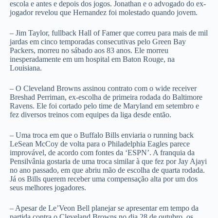
escola e antes e depois dos jogos. Jonathan e o advogado do ex-
jogador revelou que Hernandez foi molestado quando jovem.
– Jim Taylor, fullback Hall of Famer que correu para mais de mil
jardas em cinco temporadas consecutivas pelo Green Bay
Packers, morreu no sábado aos 83 anos. Ele morreu
inesperadamente em um hospital em Baton Rouge, na
Louisiana.
– O Cleveland Browns assinou contrato com o wide receiver
Breshad Perriman, ex-escolha de primeira rodada do Baltimore
Ravens. Ele foi cortado pelo time de Maryland em setembro e
fez diversos treinos com equipes da liga desde então.
– Uma troca em que o Buffalo Bills enviaria o running back
LeSean McCoy de volta para o Philadelphia Eagles parece
improvável, de acordo com fontes da ‘ESPN’. A franquia da
Pensilvânia gostaria de uma troca similar à que fez por Jay Ajayi
no ano passado, em que abriu mão de escolha de quarta rodada.
Já os Bills querem receber uma compensação alta por um dos
seus melhores jogadores.
– Apesar de Le’Veon Bell planejar se apresentar em tempo da
partida contra o Cleveland Browns no dia 28 de outubro, os