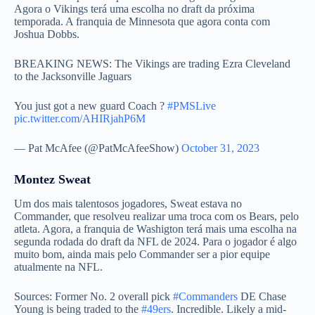
Agora o Vikings terá uma escolha no draft da próxima
temporada. A franquia de Minnesota que agora conta com
Joshua Dobbs.
BREAKING NEWS: The Vikings are trading Ezra Cleveland
to the Jacksonville Jaguars
You just got a new guard Coach ?
#PMSLive
pic.twitter.com/AHIRjahP6M
— Pat McAfee (@PatMcAfeeShow)
October 31, 2023
Montez Sweat
Um dos mais talentosos jogadores, Sweat estava no
Commander, que resolveu realizar uma troca com os Bears, pelo
atleta. Agora, a franquia de Washigton terá mais uma escolha na
segunda rodada do draft da NFL de 2024. Para o jogador é algo
muito bom, ainda mais pelo Commander ser a pior equipe
atualmente na NFL.
Sources: Former No. 2 overall pick
#Commanders
DE Chase
Young is being traded to the
#49ers
. Incredible. Likely a mid-