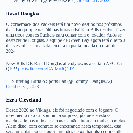
— Jeremy Fowler (@JFowlerESPN)
October 31, 2023
Rasul Douglas
O cornerback dos Packers terá um novo destino nos próximos
dias. Isto porque nas últimas horas o Búffalo Bills resolver fazer
uma troca com os Packers para contar com o jogador. Após se
desfazer de Douglas, a equipe de Green Bay agora terá direito a
duas escolhas a mais da terceira e quarta rodada do draft de
2024.
New Bills DB Rasul Douglas already owns a certain AFC East
QB??
pic.twitter.com/EAjMuJQCfZ
— Suffering Buffalo Sports Fan (@Tommy_Dangles72)
October 31, 2023
Ezra Cleveland
Desde 2020 no Vikings, ele foi negociado com o Jaguars. O
movimento não causou muita surpresa, já que ele estava
machucado nas últimas semanas e não atuou em muitas partidas.
Além disto, com contrato se encerrando nesta temporada, esta
seria uma das poucas oportunidades de ganhar algo com o atleta.