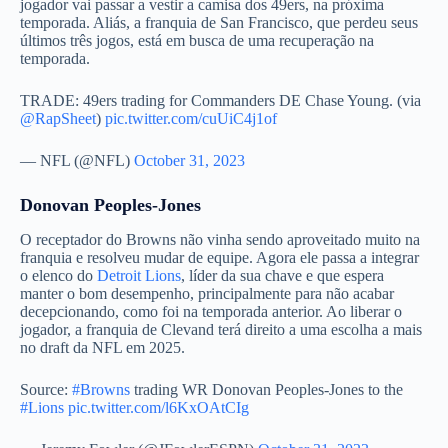
jogador vai passar a vestir a camisa dos 49ers, na próxima
temporada. Aliás, a franquia de San Francisco, que perdeu seus
últimos três jogos, está em busca de uma recuperação na
temporada.
TRADE: 49ers trading for Commanders DE Chase Young. (via
@RapSheet
)
pic.twitter.com/cuUiC4j1of
— NFL (@NFL)
October 31, 2023
Donovan Peoples-Jones
O receptador do Browns não vinha sendo aproveitado muito na
franquia e resolveu mudar de equipe. Agora ele passa a integrar
o elenco do
Detroit Lions
, líder da sua chave e que espera
manter o bom desempenho, principalmente para não acabar
decepcionando, como foi na temporada anterior. Ao liberar o
jogador, a franquia de Clevand terá direito a uma escolha a mais
no draft da NFL em 2025.
Source:
#Browns
trading WR Donovan Peoples-Jones to the
#Lions
pic.twitter.com/l6KxOAtCIg