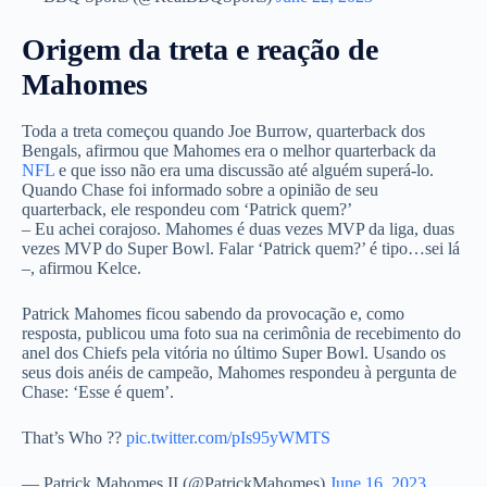
Origem da treta e reação de
Mahomes
Toda a treta começou quando Joe Burrow, quarterback dos
Bengals, afirmou que Mahomes era o melhor quarterback da
NFL
e que isso não era uma discussão até alguém superá-lo.
Quando Chase foi informado sobre a opinião de seu
quarterback, ele respondeu com ‘Patrick quem?’
– Eu achei corajoso. Mahomes é duas vezes MVP da liga, duas
vezes MVP do Super Bowl. Falar ‘Patrick quem?’ é tipo…sei lá
–, afirmou Kelce.
Patrick Mahomes ficou sabendo da provocação e, como
resposta, publicou uma foto sua na cerimônia de recebimento do
anel dos Chiefs pela vitória no último Super Bowl. Usando os
seus dois anéis de campeão, Mahomes respondeu à pergunta de
Chase: ‘Esse é quem’.
That’s Who ??
pic.twitter.com/pIs95yWMTS
— Patrick Mahomes II (@PatrickMahomes)
June 16, 2023