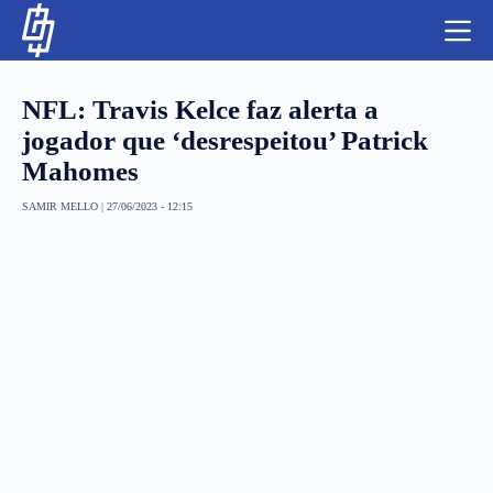
S
k
i
p
t
NFL: Travis Kelce faz alerta a
o
c
jogador que ‘desrespeitou’ Patrick
o
Mahomes
n
t
NBA
e
SAMIR MELLO
|
27/06/2023 - 12:15
n
LUTAS E MMA
t
NFL
MLS
APOSTAS LEGAL