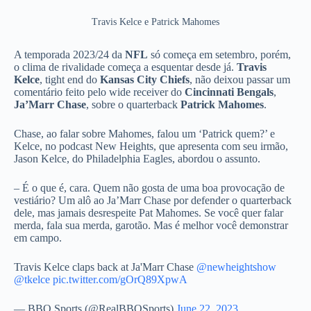
Travis Kelce e Patrick Mahomes
A temporada 2023/24 da
NFL
só começa em setembro, porém,
o clima de rivalidade começa a esquentar desde já.
Travis
Kelce
, tight end do
Kansas City Chiefs
, não deixou passar um
comentário feito pelo wide receiver do
Cincinnati Bengals
,
Ja’Marr Chase
, sobre o quarterback
Patrick Mahomes
.
Chase, ao falar sobre Mahomes, falou um ‘Patrick quem?’ e
Kelce, no podcast New Heights, que apresenta com seu irmão,
Jason Kelce, do Philadelphia Eagles, abordou o assunto.
– É o que é, cara. Quem não gosta de uma boa provocação de
vestiário? Um alô ao Ja’Marr Chase por defender o quarterback
dele, mas jamais desrespeite Pat Mahomes. Se você quer falar
merda, fala sua merda, garotão. Mas é melhor você demonstrar
em campo.
Travis Kelce claps back at Ja'Marr Chase
@newheightshow
@tkelce
pic.twitter.com/gOrQ89XpwA
— BBQ Sports (@RealBBQSports)
June 22, 2023