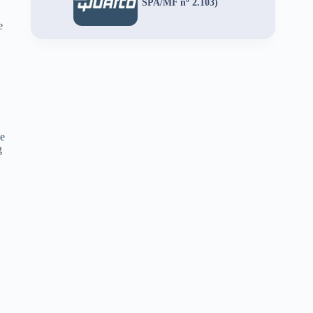
SPA/MF nº 2.103)
e
de
g