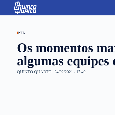
S
k
i
p
t
o
c
NFL
o
n
Os momentos mai
t
e
n
algumas equipes
t
QUINTO QUARTO
|
24/02/2021 - 17:49