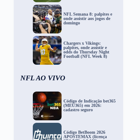
NFL Semana 8: palpites e
onde assistir aos jogos de
domingo
Chargers x Vikings:
palpites, onde assistir e
odds do Thursday Night
Football (NFL Week 8)
NFL AO VIVO
Código de Indicação bet365
(MEU365) em 2026:
cadastro seguro
Código BetBoom 2026
APOSTEMAX (licença