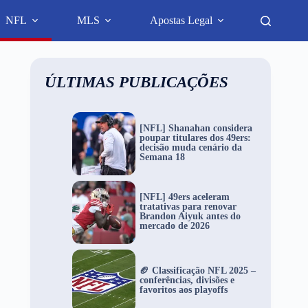
NFL
MLS
Apostas Legal
ÚLTIMAS PUBLICAÇÕES
[NFL] Shanahan considera
poupar titulares dos 49ers:
decisão muda cenário da
Semana 18
[NFL] 49ers aceleram
tratativas para renovar
Brandon Aiyuk antes do
mercado de 2026
🏈 Classificação NFL 2025 –
conferências, divisões e
favoritos aos playoffs