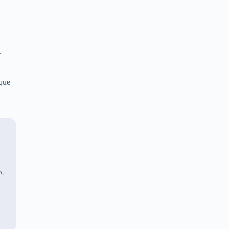
.
 que
o,