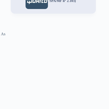
SPA/MF nº 2.103)
.
As