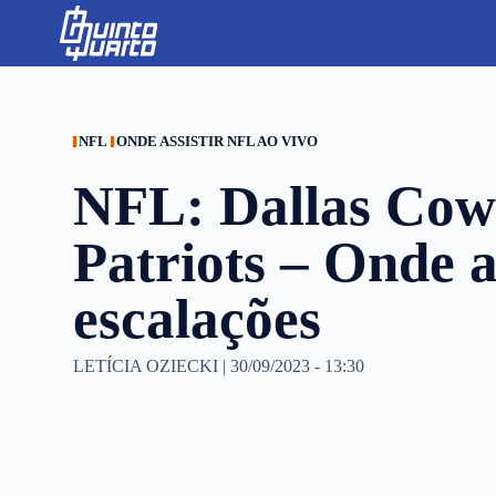
S
k
i
p
t
o
c
NFL
ONDE ASSISTIR NFL AO VIVO
o
n
NFL: Dallas Cow
t
e
n
Patriots – Onde as
t
escalações
LETÍCIA OZIECKI
|
30/09/2023 - 13:30