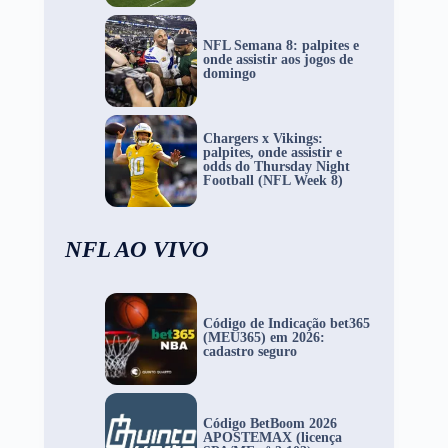
NFL Semana 8: palpites e
onde assistir aos jogos de
domingo
Chargers x Vikings:
palpites, onde assistir e
odds do Thursday Night
Football (NFL Week 8)
NFL AO VIVO
Código de Indicação bet365
(MEU365) em 2026:
cadastro seguro
Código BetBoom 2026
APOSTEMAX (licença