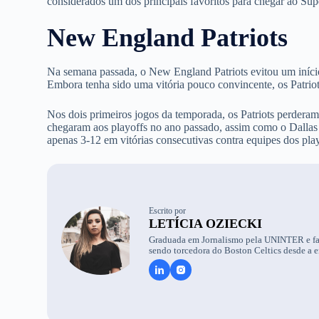
considerados um dos principais favoritos para chegar ao Su
New England Patriots
Na semana passada, o New England Patriots evitou um início
Embora tenha sido uma vitória pouco convincente, os Patrio
Nos dois primeiros jogos da temporada, os Patriots perdera
chegaram aos playoffs no ano passado, assim como o Dallas
apenas 3-12 em vitórias consecutivas contra equipes dos pla
Escrito por
LETÍCIA OZIECKI
Graduada em Jornalismo pela UNINTER e faz
sendo torcedora do Boston Celtics desde a er