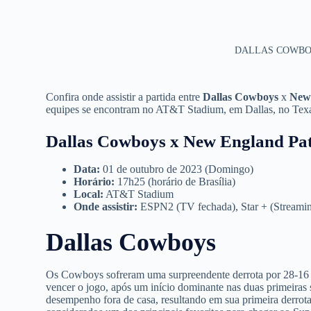
DALLAS COWBO
Confira onde assistir a partida entre
Dallas Cowboys
x
New 
equipes se encontram no AT&T Stadium, em Dallas, no Texas,
Dallas Cowboys x New England Patr
Data:
01 de outubro de 2023 (Domingo)
Horário:
17h25 (horário de Brasília)
Local:
AT&T Stadium
Onde assistir:
ESPN2 (TV fechada), Star + (Stream
Dallas Cowboys
Os Cowboys sofreram uma surpreendente derrota por 28-16 p
vencer o jogo, após um início dominante nas duas primeira
desempenho fora de casa, resultando em sua primeira derro