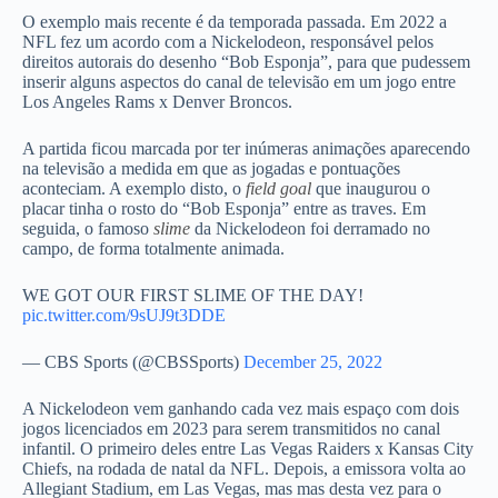
O exemplo mais recente é da temporada passada. Em 2022 a
NFL fez um acordo com a Nickelodeon, responsável pelos
direitos autorais do desenho “Bob Esponja”, para que pudessem
inserir alguns aspectos do canal de televisão em um jogo entre
Los Angeles Rams x Denver Broncos.
A partida ficou marcada por ter inúmeras animações aparecendo
na televisão a medida em que as jogadas e pontuações
aconteciam. A exemplo disto, o
field goal
que inaugurou o
placar tinha o rosto do “Bob Esponja” entre as traves. Em
seguida, o famoso
slime
da Nickelodeon foi derramado no
campo, de forma totalmente animada.
WE GOT OUR FIRST SLIME OF THE DAY!
pic.twitter.com/9sUJ9t3DDE
— CBS Sports (@CBSSports)
December 25, 2022
A Nickelodeon vem ganhando cada vez mais espaço com dois
jogos licenciados em 2023 para serem transmitidos no canal
infantil. O primeiro deles entre Las Vegas Raiders x Kansas City
Chiefs, na rodada de natal da NFL. Depois, a emissora volta ao
Allegiant Stadium, em Las Vegas, mas mas desta vez para o