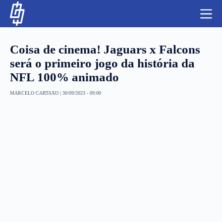
S
k
i
p
t
Coisa de cinema! Jaguars x Falcons
o
c
será o primeiro jogo da história da
o
NFL 100% animado
n
t
NBA
e
MARCELO CARTAXO
|
30/09/2023 - 09:00
n
LUTAS E MMA
t
NFL
MLS
APOSTAS LEGAL