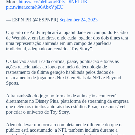
More:
https://t.co/bMLaovE0fv
|
#NFLUK
pic.twitter.com/h96AbxVpEU
— ESPN PR (@ESPNPR)
September 24, 2023
O quarto de Andy replicará a jogabilidade em campo do Estádio
de Wembley, em Londres, onde cada jogador dos dois times terá
uma representação animada em um campo de aparência
tradicional, adequado ao cenário “Toy Story”.
Os fãs vão assistir cada corrida, passe, pontuação e todas as
ações relacionadas ao jogo por meio de tecnologia de
rastreamento de última geração habilitada pelos dados de
rastreamento de jogadores Next Gen Stats da NFL e Beyond
Sports.
A transmissão do jogo no formato de animação acontecerá
diretamente no Disney Plus, plataforma de streaming da empresa
que detém os direitos autorais dos estúdios Pixar, a responsável
por criar o universo de Toy Story.
Além de levar um formato completamente diferente do que o
público está acostumado, a NFL também incluirá durante a