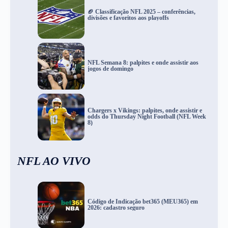
🏈 Classificação NFL 2025 – conferências,
divisões e favoritos aos playoffs
NFL Semana 8: palpites e onde assistir aos
jogos de domingo
Chargers x Vikings: palpites, onde assistir e
odds do Thursday Night Football (NFL Week
8)
NFL AO VIVO
Código de Indicação bet365 (MEU365) em
2026: cadastro seguro