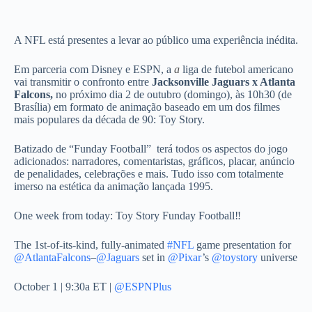
A NFL está presentes a levar ao público uma experiência inédita.
Em parceria com Disney e ESPN, a
a
liga de futebol americano
vai transmitir o confronto entre
Jacksonville Jaguars x Atlanta
Falcons,
no próximo dia 2 de outubro (domingo), às 10h30 (de
Brasília) em formato de animação baseado em um dos filmes
mais populares da década de 90: Toy Story.
Batizado de “Funday Football” terá todos os aspectos do jogo
adicionados: narradores, comentaristas, gráficos, placar, anúncio
de penalidades, celebrações e mais. Tudo isso com totalmente
imerso na estética da animação lançada 1995.
One week from today: Toy Story Funday Football‼️
The 1st-of-its-kind, fully-animated
#NFL
game presentation for
@AtlantaFalcons
–
@Jaguars
set in
@Pixar
’s
@toystory
universe
October 1 | 9:30a ET |
@ESPNPlus