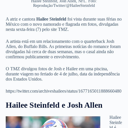
Hailee Steinfeld, Josh Allen, NFL. Foto:
Reprodução/Twitter/@HaileeSteinfeld
A atriz e cantora
Hailee Steinfeld
foi vista durante suas férias no
México com o novo namorado e flagrada em fotos, divulgadas
nesta sexta-feira (7) pelo site TMZ.
A artista está em um relacionamento com o quarterback Josh
Allen, do Buffalo Bills. As primeiras notícias do romance foram
divulgadas há cerca de duas semanas, mas o casal ainda não
confirmou publicamente o envolvimento.
O TMZ divulgou fotos de Josh e Hailee em uma piscina,
durante viagem no feriado de 4 de julho, data da independência
dos Estados Unidos.
https://twitter.com/archiveshailees/status/1677165011888660480
Hailee Steinfeld e Josh Allen
Hailee
Steinfe
ld é