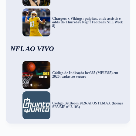
Chargers x Vikings: palpites, onde assistir e
odds do Thursday Night Football (NFL Week
8)
NFL AO VIVO
Código de Indicação bet365 (MEU365) em
2026: cadastro seguro
Código BetBoom 2026 APOSTEMAX (licença
SPA/MF nº 2.103)