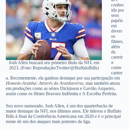
conhec
ida por
seus
papéis
em
divers
os
filmes,
além
da
carreir
a
Josh Allen buscará seu primeiro título da NFL em
como
2023. (Foto: Reprodução/Twitter/@BuffaloBills)
cantor
a. Recentemente, ela ganhou destaque por sua participação em
Homem-Aranha: Através do Aranhaverso
, mas também atuou
em produções como as séries Dickinson e Gavião Arqueiro,
assim como os filmes Bravura Indômita e A Escolha Perfeita.
Seu novo namorado, Josh Allen, é um dos quarterbacks de
maior destaque da NFL nos últimos anos. Ele liderou o Buffalo
Bills à final da Conferência Americana em 2020 e é o principal
nome de um dos ataques mais potentes da liga.