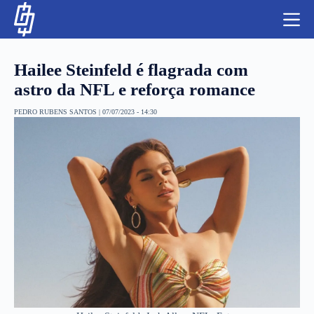
S
k
i
p
t
Hailee Steinfeld é flagrada com
o
c
astro da NFL e reforça romance
o
n
PEDRO RUBENS SANTOS
|
07/07/2023 - 14:30
t
NBA
e
n
LUTAS E MMA
t
NFL
MLS
APOSTAS LEGAL