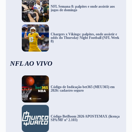
NFL Semana 8: palpites e onde assistir aos
jogos de domingo
Chargers x Vikings: palpites, onde assistir e
odds do Thursday Night Football (NFL Week
8)
NFL AO VIVO
Código de Indicação bet365 (MEU365) em
2026: cadastro seguro
Código BetBoom 2026 APOSTEMAX (licença
SPA/MF nº 2.103)