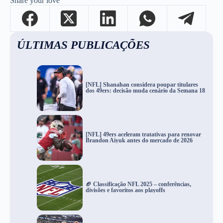
Share your love
ÚLTIMAS PUBLICAÇÕES
[NFL] Shanahan considera poupar titulares
dos 49ers: decisão muda cenário da Semana 18
[NFL] 49ers aceleram tratativas para renovar
Brandon Aiyuk antes do mercado de 2026
🏈 Classificação NFL 2025 – conferências,
divisões e favoritos aos playoffs