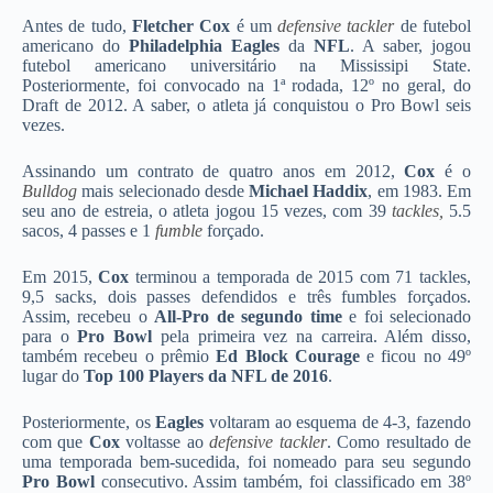
Antes de tudo,
Fletcher Cox
é um
defensive tackler
de futebol
americano do
Philadelphia Eagles
da
NFL
. A saber, jogou
futebol americano universitário na Mississipi State.
Posteriormente, foi convocado na 1ª rodada, 12º no geral, do
Draft de 2012. A saber, o atleta já conquistou o Pro Bowl seis
vezes.
Assinando um contrato de quatro anos em 2012,
Cox
é o
Bulldog
mais selecionado desde
Michael Haddix
, em 1983. Em
seu ano de estreia, o atleta jogou 15 vezes, com 39
tackles,
5.5
sacos, 4 passes e 1
fumble
forçado.
Em 2015,
Cox
terminou a temporada de 2015 com 71 tackles,
9,5 sacks, dois passes defendidos e três fumbles forçados.
Assim, recebeu o
All-Pro de segundo time
e foi selecionado
para o
Pro Bowl
pela primeira vez na carreira. Além disso,
também recebeu o prêmio
Ed Block Courage
e ficou no 49º
lugar do
Top 100 Players da NFL de 2016
.
Posteriormente, os
Eagles
voltaram ao esquema de 4-3, fazendo
com que
Cox
voltasse ao
defensive tackler
. Como resultado de
uma temporada bem-sucedida, foi nomeado para seu segundo
Pro Bowl
consecutivo. Assim também, foi classificado em 38º