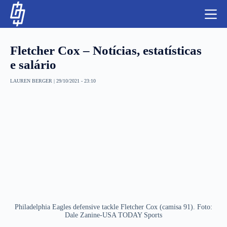
S
k
i
p
t
Fletcher Cox – Notícias, estatísticas
o
c
e salário
o
n
LAUREN BERGER
|
29/10/2021 - 23:10
t
NBA
e
n
LUTAS E MMA
t
NFL
MLS
APOSTAS LEGAL
Philadelphia Eagles defensive tackle Fletcher Cox (camisa 91). Foto:
Dale Zanine-USA TODAY Sports