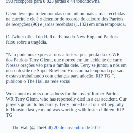
593 recepções para 8.823 jardas e 44 touchdowns.
Glenn teve quatro temporadas com mil ou mais jardas recebidas
na carreira e ele é o detentor do recorde de calouro dos Patriots
de recepções (90) e jardas recebidas (1.132) em uma temporada.
O Twitter oficial do Hall da Fama do New England Patriots
falou sobre a tragédia.
“Não podemos expressar nossa tristeza pela perda do ex-WR
dos Patriots Terry Glenn, que morreu em um acidente de carro.
Nossas orações vão para a família dele. Terry se juntou a nós em
nosso desfile de Super Bowl em Houston na temporada passada
e estava trabalhando com crianças para adoção. RIP TG.”,
publicou o The Hall na rede social.
We cannot express our sadness for the loss of former Patriots
WR Terry Glenn, who has reportedly died in a car accident. Our
prayers go out to his family. Terry joined us at our SB pep rally
in Houston last year and was working with foster children. RIP
TG.
— The Hall (@TheHall)
20 de novembro de 2017