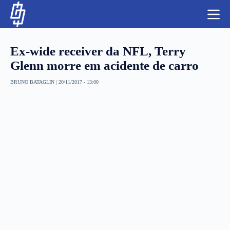
S
k
i
p
t
Ex-wide receiver da NFL, Terry
o
c
Glenn morre em acidente de carro
o
n
BRUNO BATAGLIN
|
20/11/2017 - 13:00
t
NBA
e
n
LUTAS E MMA
t
NFL
MLS
APOSTAS LEGAL