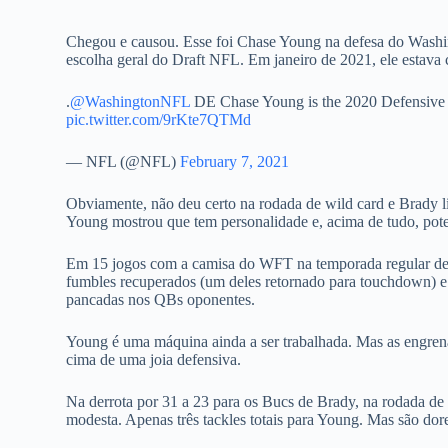
Chegou e causou. Esse foi Chase Young na defesa do Washin
escolha geral do Draft NFL. Em janeiro de 2021, ele estava
.
@WashingtonNFL
DE Chase Young is the 2020 Defensive 
pic.twitter.com/9rKte7QTMd
— NFL (@NFL)
February 7, 2021
Obviamente, não deu certo na rodada de wild card e Brady
Young mostrou que tem personalidade e, acima de tudo, pote
Em 15 jogos com a camisa do WFT na temporada regular de 20
fumbles recuperados (um deles retornado para touchdown) e 
pancadas nos QBs oponentes.
Young é uma máquina ainda a ser trabalhada. Mas as engren
cima de uma joia defensiva.
Na derrota por 31 a 23 para os Bucs de Brady, na rodada de
modesta. Apenas três tackles totais para Young. Mas são dor