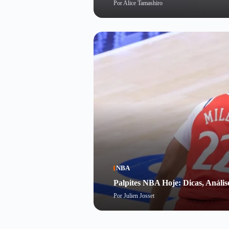
Por
Alice Tamashiro
NBA
Palpites NBA Hoje: Dicas, Anális
Por
Julien Josset