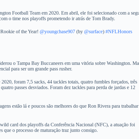
gton Football Team em 2020. Em abril, ele foi selecionado com a seg
 com o time nos playoffs prometendo ir atrás de Tom Brady.
Rookie of the Year!
@youngchase907
(by
@surface
)
#NFLHonors
 liderou o Tampa Bay Buccaneers em uma vitória sobre Washington. Ma
ncial para ser um grande pass rusher.
20, foram 7,5 sacks, 44 tackles totais, quatro fumbles forçados, três
quatro passes desviados. Foram dez tackles para perda de jardas e 12
agens estão lá e poucos são melhores do que Ron Rivera para trabalha
 wild card dos playoffs da Conferência Nacional (NFC), a atuação foi
es que o processo de maturação traz junto consigo.