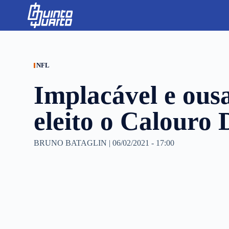
S
k
i
p
t
o
c
NFL
o
n
Implacável e ous
t
e
n
eleito o Calouro
t
BRUNO BATAGLIN
|
06/02/2021 - 17:00