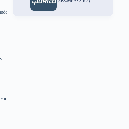
SPA/MF nº 2.103)
unda
s
r em