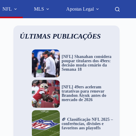
NFL
MLS
Apostas Legal
ÚLTIMAS PUBLICAÇÕES
[NFL] Shanahan considera
poupar titulares dos 49ers:
decisão muda cenário da
Semana 18
[NFL] 49ers aceleram
tratativas para renovar
Brandon Aiyuk antes do
mercado de 2026
🏈 Classificação NFL 2025 –
conferências, divisões e
favoritos aos playoffs