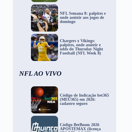
NFL Semana 8: palpites e
onde assistir aos jogos de
domingo
Chargers x Vikings:
palpites, onde assistir e
odds do Thursday Night
Football (NFL Week 8)
NFL AO VIVO
Código de Indicação bet365
(MEU365) em 2026:
cadastro seguro
Código BetBoom 2026
APOSTEMAX (licença