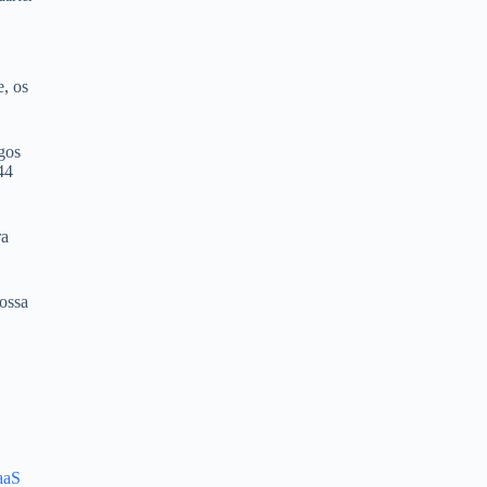
e, os
gos
44
ra
ossa
aaS