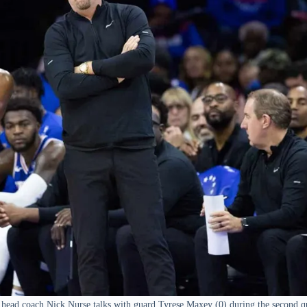
 head coach Nick Nurse talks with guard Tyrese Maxey (0) during the second q