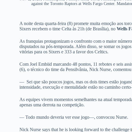
against the Toronto Raptors at Wells Fargo Center. Mandat
A noite desta quarta-feira (8) promete muita emoção aos tor
Sixers recebem o time Celta às 21h (de Brasília), no
Wells F
As franquias protagonizam o confronto com o maior número 
disputados na pós-temporada. Além disso, se somar os jogos
vitórias para os Sixers e 333 a favor dos Celtics.
Com Joel Embiid marcando 48 pontos, 11 rebotes e seis assis
(6), o técnico do time da Pensilvânia, Nick Nurse, comentou
— Sei que são poucos jogos, mas os dois times estão jogand
intensidade, execução e mentalidade estão no caminho certo
As equipes vivem momentos semelhantes na atual temporada 
apenas uma derrota na competição.
— Todo mundo deveria ver esse jogo—, convocou Nurse.
Nick Nurse says that he is looking forward to the challenge