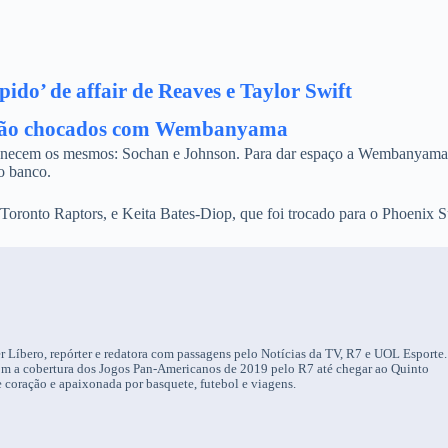
ido’ de affair de Reaves e Taylor Swift
estão chocados com Wembanyama
rmanecem os mesmos: Sochan e Johnson. Para dar espaço a Wembanyama
o banco.
o Toronto Raptors, e Keita Bates-Diop, que foi trocado para o Phoenix S
r Líbero, repórter e redatora com passagens pelo Notícias da TV, R7 e UOL Esporte.
om a cobertura dos Jogos Pan-Americanos de 2019 pelo R7 até chegar ao Quinto
 coração e apaixonada por basquete, futebol e viagens.