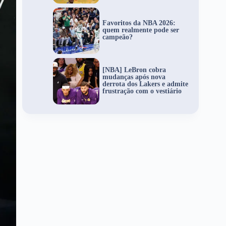
Favoritos da NBA 2026:
quem realmente pode ser
campeão?
[NBA] LeBron cobra
mudanças após nova
derrota dos Lakers e admite
frustração com o vestiário