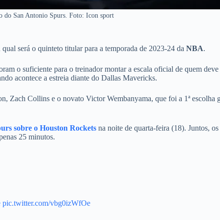
o do San Antonio Spurs. Foto: Icon sport
iu qual será o quinteto titular para a temporada de 2023-24 da
NBA
.
foram o suficiente para o treinador montar a escala oficial de quem deve
uando acontece a estreia diante do Dallas Mavericks.
, Zach Collins e o novato Victor Wembanyama, que foi a 1ª escolha g
Spurs sobre o Houston Rockets
na noite de quarta-feira (18). Juntos, os
apenas 25 minutos.
e
pic.twitter.com/vbg0izWfOe