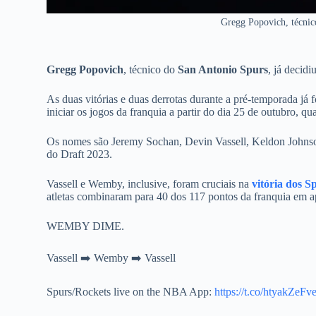
Gregg Popovich, técnic
Gregg Popovich
, técnico do
San Antonio Spurs
, já decid
As duas vitórias e duas derrotas durante a pré-temporada já 
iniciar os jogos da franquia a partir do dia 25 de outubro, q
Os nomes são Jeremy Sochan, Devin Vassell, Keldon Johnson
do Draft 2023.
Vassell e Wemby, inclusive, foram cruciais na
vitória dos 
atletas combinaram para 40 dos 117 pontos da franquia em 
WEMBY DIME.
Vassell ➡️ Wemby ➡️ Vassell
Spurs/Rockets live on the NBA App:
https://t.co/htyakZeFv