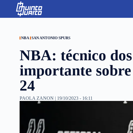
S
k
i
p
t
o
c
NBA
SAN ANTONIO SPURS
o
n
NBA: técnico dos
t
e
n
importante sobre 
t
24
PAOLA ZANON
|
19/10/2023 - 16:11