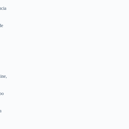
ncia
de
ine,
bo
a