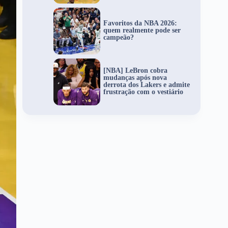
Favoritos da NBA 2026:
quem realmente pode ser
campeão?
[NBA] LeBron cobra
mudanças após nova
derrota dos Lakers e admite
frustração com o vestiário