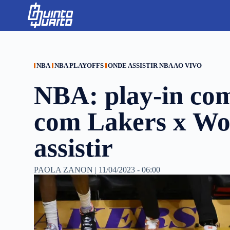
S
k
i
p
t
o
c
NBA
NBA PLAYOFFS
ONDE ASSISTIR NBA AO VIVO
o
n
NBA: play-in com
t
e
n
com Lakers x Wol
t
assistir
PAOLA ZANON
|
11/04/2023 - 06:00