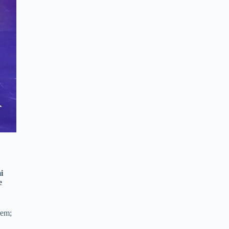
i
e
rem;