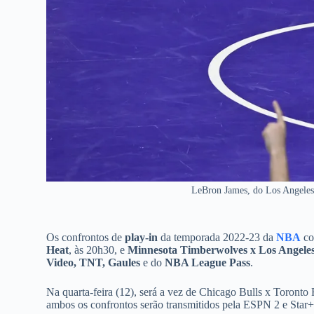
LeBron James, do Los Angeles
Os confrontos de
play-in
da temporada 2022-23 da
NBA
co
Heat
, às 20h30, e
Minnesota Timberwolves x Los Angele
Video, TNT, Gaules
e do
NBA League Pass
.
Na quarta-feira (12), será a vez de Chicago Bulls x Toront
ambos os confrontos serão transmitidos pela ESPN 2 e Star+