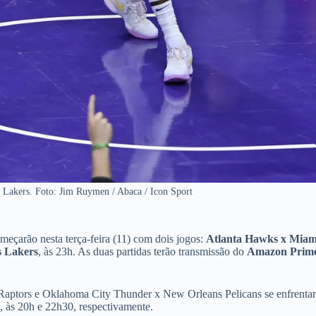
 Lakers. Foto: Jim Ruymen / Abaca / Icon Sport
meçarão nesta terça-feira (11) com dois jogos:
Atlanta Hawks x Miam
s Lakers
, às 23h. As duas partidas terão transmissão do
Amazon Prim
o Raptors e Oklahoma City Thunder x New Orleans Pelicans se enfrenta
, às 20h e 22h30, respectivamente.