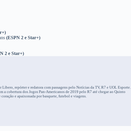
r+)
ans
(ESPN 2 e Star+)
)
N 2 e Star+)
r Líbero, repórter e redatora com passagens pelo Notícias da TV, R7 e UOL Esporte.
om a cobertura dos Jogos Pan-Americanos de 2019 pelo R7 até chegar ao Quinto
 coração e apaixonada por basquete, futebol e viagens.