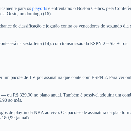
aticamente para os
playoffs
e enfrentarão o Boston Celtics, pela Conferê
ncia Oeste, no domingo (16).
hance de classificação e jogarão contra os vencedores do segundo dia 
acontecerá na sexta-feira (14), com transmissão da ESPN 2 e Star+ –os
rá ter um pacote de TV por assinatura que conte com ESPN 2. Para ver onl
mês — ou R$ 329,90 no plano anual. Também é possível adquirir um com
5,90 ao mês.
gos de play-in da NBA ao vivo. Os pacotes de assinatura da plataform
$ 189,99 (anual).