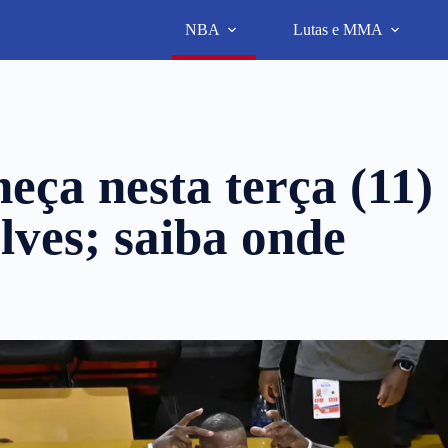
NBA
Lutas e MMA
eça nesta terça (11)
ves; saiba onde