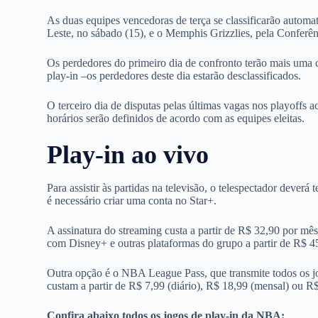
As duas equipes vencedoras de terça se classificarão autom
Leste, no sábado (15), e o Memphis Grizzlies, pela Conferê
Os perdedores do primeiro dia de confronto terão mais uma c
play-in –os perdedores deste dia estarão desclassificados.
O terceiro dia de disputas pelas últimas vagas nos playoffs 
horários serão definidos de acordo com as equipes eleitas.
Play-in ao vivo
Para assistir às partidas na televisão, o telespectador deve
é necessário criar uma conta no Star+.
A assinatura do streaming custa a partir de R$ 32,90 por 
com Disney+ e outras plataformas do grupo a partir de R$ 4
Outra opção é o NBA League Pass, que transmite todos os jo
custam a partir de R$ 7,99 (diário), R$ 18,99 (mensal) ou R
Confira abaixo todos os jogos de play-in da NBA: