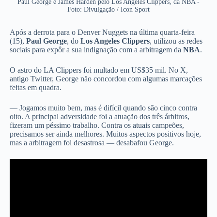
Paul George e James Harden pelo Los Angeles Clippers, da NBA -
Foto: Divulgação / Icon Sport
Após a derrota para o Denver Nuggets na última quarta-feira
(15),
Paul George
, do
Los Angeles Clippers
, utilizou as redes
sociais para expôr a sua indignação com a arbitragem da
NBA
.
O astro do LA Clippers foi multado em US$35 mil. No X,
antigo Twitter, George não concordou com algumas marcações
feitas em quadra.
— Jogamos muito bem, mas é difícil quando são cinco contra
oito. A principal adversidade foi a atuação dos três árbitros,
fizeram um péssimo trabalho. Contra os atuais campeões,
precisamos ser ainda melhores. Muitos aspectos positivos hoje,
mas a arbitragem foi desastrosa — desabafou George.