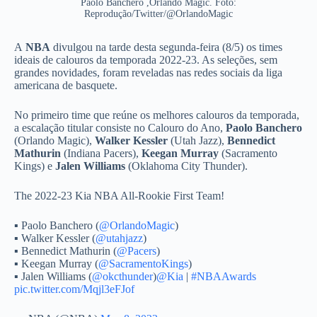
Paolo Banchero ,Orlando Magic. Foto:
Reprodução/Twitter/@OrlandoMagic
A
NBA
divulgou na tarde desta segunda-feira (8/5) os times
ideais de calouros da temporada 2022-23. As seleções, sem
grandes novidades, foram reveladas nas redes sociais da liga
americana de basquete.
No primeiro time que reúne os melhores calouros da temporada,
a escalação titular consiste no Calouro do Ano,
Paolo Banchero
(Orlando Magic),
Walker Kessler
(Utah Jazz),
Bennedict
Mathurin
(Indiana Pacers),
Keegan Murray
(Sacramento
Kings) e
Jalen Williams
(Oklahoma City Thunder).
The 2022-23 Kia NBA All-Rookie First Team!
▪️ Paolo Banchero (
@OrlandoMagic
)
▪️ Walker Kessler (
@utahjazz
)
▪️ Bennedict Mathurin (
@Pacers
)
▪️ Keegan Murray (
@SacramentoKings
)
▪️ Jalen Williams (
@okcthunder
)
@Kia
|
#NBAAwards
pic.twitter.com/Mqjl3eFJof