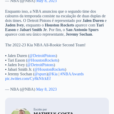
— NBA (@NBA)
May 8, 2023
Enquanto isso, a NBA anunciou que o segundo time dos
calouros da temporada consiste na escalação de duas duplas de
dois times. O Detroit Pistons é representado por
Jalen Duren
e
Jaden Ivey
, enquanto o
Houston Rockets
aparece com
Tari
Eason
e
Jabari Smith Jr
. Por fim, o
San Antonio Spurs
aparece com seu único representante,
Jeremy Sochan
.
The 2022-23 Kia NBA All-Rookie Second Team!
▪️ Jalen Duren (
@DetroitPistons
)
▪️ Tari Eason (
@HoustonRockets
)
▪️ Jaden Ivey (
@DetroitPistons
)
▪️ Jabari Smith Jr. (
@HoustonRockets
)
▪️ Jeremy Sochan (
@spurs
)
@Kia
|
#NBAAwards
pic.twitter.com/Cy8kNfckEf
— NBA (@NBA)
May 8, 2023
Escrito por
MATHEUS COSTA