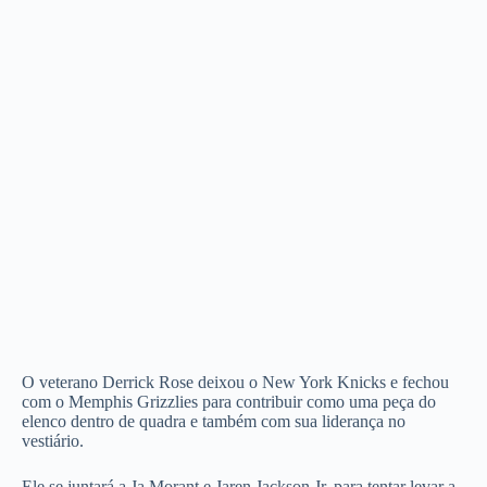
O veterano Derrick Rose deixou o New York Knicks e fechou
com o Memphis Grizzlies para contribuir como uma peça do
elenco dentro de quadra e também com sua liderança no
vestiário.
Ele se juntará a Ja Morant e Jaren Jackson Jr. para tentar levar a