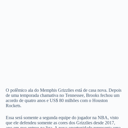
O polêmico ala do Memphis Grizzlies está de casa nova. Depois
de uma temporada chamativa no Tennessee, Brooks fechou um
acordo de quatro anos e US$ 80 milhões com o Houston
Rockets.
Essa será somente a segunda equipe do jogador na NBA, visto
que ele defendeu somente as cores dos Grizzlies desde 2017,
ano em que entrou na liga. A nova oportunidade representa uma