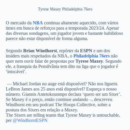
Tyrese Maxey Philadelphia 76ers
O mercado da
NBA
continua altamente aquecido, com vários
times em busca de reforços para a temporada 2023/24. Apesar
das diversas sondagens, um jogador jovem e bastante habilidoso
parece não estar disponível de forma alguma.
Segundo
Brian Windhorst
, repórter da
ESPN
e um dos
insiders mais respeitados da NBA, o
Philadelphia 76ers
não
quer nem ouvir falar de propostas por
Tyrese Maxey
. Segundo
ele, a franquia da Pensilvânia tem dito na liga que o jogador é
‘intocável’.
— Michael Jordan no auge está disponível? Não nos liguem.
LeBron James aos 25 anos está disponível? Esqueça o nosso
número. Giannis Antetokounmpo declara ‘quero ser um Sixer’.
Se Maxey é o preço, então continue andando –, descreveu
Windhorst em seu podcast The Hoops Collective, sobre a
postura dos Sixers em relação a Maxey.
The Sixers are telling teams that Tyrese Maxey is untouchable,
per
@WindhorstESPN