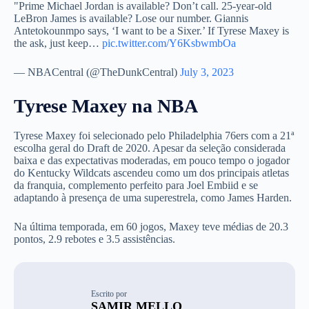
"Prime Michael Jordan is available? Don’t call. 25-year-old
LeBron James is available? Lose our number. Giannis
Antetokounmpo says, ‘I want to be a Sixer.’ If Tyrese Maxey is
the ask, just keep…
pic.twitter.com/Y6KsbwmbOa
— NBACentral (@TheDunkCentral)
July 3, 2023
Tyrese Maxey na NBA
Tyrese Maxey foi selecionado pelo Philadelphia 76ers com a 21ª
escolha geral do Draft de 2020. Apesar da seleção considerada
baixa e das expectativas moderadas, em pouco tempo o jogador
do Kentucky Wildcats ascendeu como um dos principais atletas
da franquia, complemento perfeito para Joel Embiid e se
adaptando à presença de uma superestrela, como James Harden.
Na última temporada, em 60 jogos, Maxey teve médias de 20.3
pontos, 2.9 rebotes e 3.5 assistências.
Escrito por
SAMIR MELLO