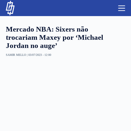
S
k
i
p
t
Mercado NBA: Sixers não
o
c
trocariam Maxey por ‘Michael
o
Jordan no auge’
n
t
NBA
e
SAMIR MELLO
|
03/07/2023 - 12:00
n
LUTAS E MMA
t
NFL
MLS
APOSTAS LEGAL