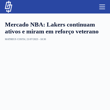
S
k
i
p
t
Mercado NBA: Lakers continuam
o
c
ativos e miram em reforço veterano
o
n
MATHEUS COSTA
|
21/07/2023 - 18:30
t
NBA
e
n
LUTAS E MMA
t
NFL
MLS
APOSTAS LEGAL