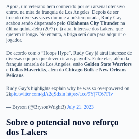
Agora, um veterano bem conhecido por seu arsenal ofensivo
entrou na mira da franquia de Los Angeles. Depois de ser
trocado diversas vezes durante a pré-temporada, Rudy Gay
acabou sendo dispensado pelo
Oklahoma City Thunder
na
última quinta-feira (20/7) e já atrai interesse dos Lakers, que
querem ir longe. No entanto, a briga será dura para adquirir o
jogador.
De acordo com o “Hoops Hype”, Rudy Gay já atrai interesse de
diversas equipes que devem ir aos playoffs. Entre elas, além da
franquia amarela de Los Angeles, estão
Golden State Warriors
e
Dallas Mavericks
, além do
Chicago Bulls
e
New Orleans
Pelicans
.
Rudy Gay’s highlights explain why he was so overpowered on
2k
pic.twitter.com/glA2qSdxin
https://t.co/9Yj7C67FIv
— Bryson (@BrysonWright3)
July 21, 2023
Sobre o potencial novo reforço
dos Lakers