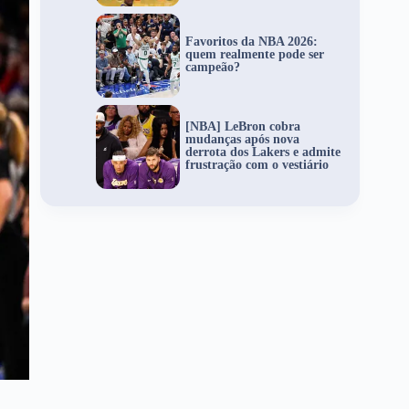
Favoritos da NBA 2026:
quem realmente pode ser
campeão?
[NBA] LeBron cobra
mudanças após nova
derrota dos Lakers e admite
frustração com o vestiário