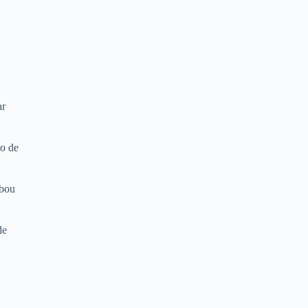
ar
ão de
abou
de