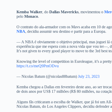
Kemba Walker
, do
Dallas Mavericks
, movimentou o
Mer
pelo
Monaco
.
O contrato do ala-armador com os Mavs acaba em 10 de ago
NBA
, decidiu assumir seu destino e partir para a Europa.
— A NBA é obviamente o objetivo principal, mas joguei lá d
experiência que me espera com a nova vida que vou ter—, de
It’s not given to every good player to move to the 3rd best t
Knowing the level of competition in Euroleague, it’s a pre
https://t.co/meQ9PmODvu
— Nicolas Batum (@nicolas88batum)
July 23, 2023
Kemba chegou a Dallas em fevereiro deste ano, ao ser troc
de dois anos por US$ 17 milhões (R$ 80 milhões, na cotação
Alguns fãs criticaram a escolha de Walker, que já foi um Al
Nicolas Batum, do Los Angeles Clippers, decidiu defender a 