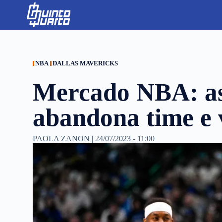
S
k
i
p
t
o
c
NBA
DALLAS MAVERICKS
o
n
Mercado NBA: as
t
e
n
abandona time e 
t
PAOLA ZANON
|
24/07/2023 - 11:00