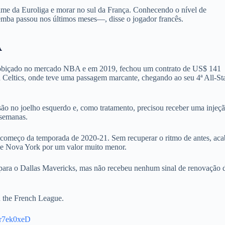
ime da Euroliga e morar no sul da França. Conhecendo o nível de
mba passou nos últimos meses—, disse o jogador francês.
A
obiçado no mercado NBA e em 2019, fechou um contrato de US$ 141
 Celtics, onde teve uma passagem marcante, chegando ao seu 4ª All-St
ão no joelho esquerdo e, como tratamento, precisou receber uma injeç
 semanas.
o começo da temporada de 2020-21. Sem recuperar o ritmo de antes, ac
 de Nova York por um valor muito menor.
ara o Dallas Mavericks, mas não recebeu nenhum sinal de renovação 
the French League.
cr7ek0xeD