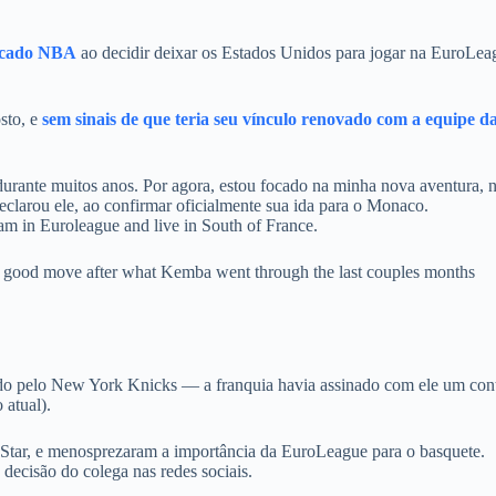
cado
NBA
ao decidir deixar os Estados Unidos para jogar na EuroLea
sto, e
sem sinais de que teria seu vínculo renovado com a equipe d
urante muitos anos. Por agora, estou focado na minha nova aventura, 
clarou ele, ao confirmar oficialmente sua ida para o Monaco.
eam in Euroleague and live in South of France.
tty good move after what Kemba went through the last couples months
ado pelo New York Knicks — a franquia havia assinado com ele um con
 atual).
l-Star, e menosprezaram a importância da EuroLeague para o basquete.
decisão do colega nas redes sociais.