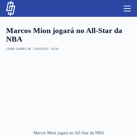
S
k
i
p
t
Marcos Mion jogará no All-Star da
o
c
NBA
o
n
JAMIS GOMES JR.
|
16/02/2023 - 16:58
t
NBA
e
n
LUTAS E MMA
t
NFL
MLS
APOSTAS LEGAL
Marcos Mion jogará no All-Star da NBA