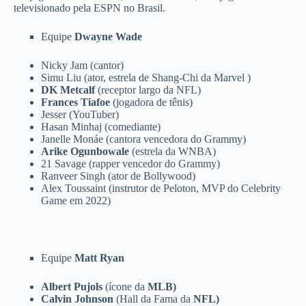
televisionado pela ESPN no Brasil.
Equipe
Dwayne Wade
Nicky Jam (cantor)
Simu Liu (ator, estrela de Shang-Chi da Marvel )
DK Metcalf
(receptor largo da NFL)
Frances Tiafoe
(jogadora de tênis)
Jesser (YouTuber)
Hasan Minhaj (comediante)
Janelle Monáe (cantora vencedora do Grammy)
Arike Ogunbowale
(estrela da WNBA)
21 Savage (rapper vencedor do Grammy)
Ranveer Singh (ator de Bollywood)
Alex Toussaint (instrutor de Peloton, MVP do Celebrity
Game em 2022)
Equipe
Matt Ryan
Albert Pujols
(ícone da
MLB)
Calvin Johnson
(Hall da Fama da
NFL)