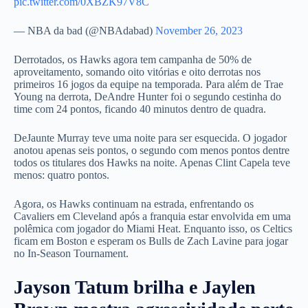
pic.twitter.com/0XBZK97V8C
— NBA da bad (@NBAdabad)
November 26, 2023
Derrotados, os Hawks agora tem campanha de 50% de
aproveitamento, somando oito vitórias e oito derrotas nos
primeiros 16 jogos da equipe na temporada. Para além de Trae
Young na derrota, DeAndre Hunter foi o segundo cestinha do
time com 24 pontos, ficando 40 minutos dentro de quadra.
DeJaunte Murray teve uma noite para ser esquecida. O jogador
anotou apenas seis pontos, o segundo com menos pontos dentre
todos os titulares dos Hawks na noite. Apenas Clint Capela teve
menos: quatro pontos.
Agora, os Hawks continuam na estrada, enfrentando os
Cavaliers em Cleveland após a franquia estar envolvida em uma
polêmica com jogador do Miami Heat. Enquanto isso, os Celtics
ficam em Boston e esperam os Bulls de Zach Lavine para jogar
no In-Season Tournament.
Jayson Tatum brilha e Jaylen