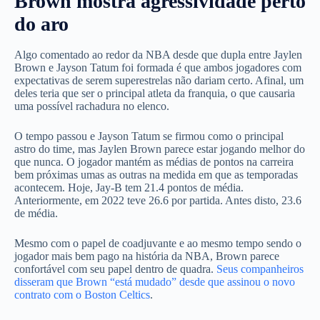
Brown mostra agressividade perto
do aro
Algo comentado ao redor da NBA desde que dupla entre Jaylen
Brown e Jayson Tatum foi formada é que ambos jogadores com
expectativas de serem superestrelas não dariam certo. Afinal, um
deles teria que ser o principal atleta da franquia, o que causaria
uma possível rachadura no elenco.
O tempo passou e Jayson Tatum se firmou como o principal
astro do time, mas Jaylen Brown parece estar jogando melhor do
que nunca. O jogador mantém as médias de pontos na carreira
bem próximas umas as outras na medida em que as temporadas
acontecem. Hoje, Jay-B tem 21.4 pontos de média.
Anteriormente, em 2022 teve 26.6 por partida. Antes disto, 23.6
de média.
Mesmo com o papel de coadjuvante e ao mesmo tempo sendo o
jogador mais bem pago na história da NBA, Brown parece
confortável com seu papel dentro de quadra.
Seus companheiros
disseram que Brown “está mudado” desde que assinou o novo
contrato com o Boston Celtics
.