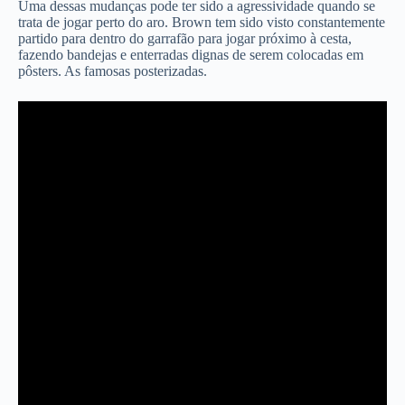
Uma dessas mudanças pode ter sido a agressividade quando se
trata de jogar perto do aro. Brown tem sido visto constantemente
partido para dentro do garrafão para jogar próximo à cesta,
fazendo bandejas e enterradas dignas de serem colocadas em
pôsters. As famosas posterizadas.