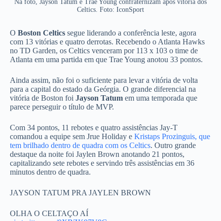
Na foto, Jayson Tatum e Trae Young confraternizam após vitória dos
Celtics. Foto: IconSport
O
Boston Celtics
segue liderando a conferência leste, agora
com 13 vitórias e quatro derrotas. Recebendo o Atlanta Hawks
no TD Garden, os Celtics venceram por 113 x 103 o time de
Atlanta em uma partida em que Trae Young anotou 33 pontos.
Ainda assim, não foi o suficiente para levar a vitória de volta
para a capital do estado da Geórgia. O grande diferencial na
vitória de Boston foi
Jayson Tatum
em uma temporada que
parece perseguir o título de MVP.
Com 34 pontos, 11 rebotes e quatro assistências Jay-T
comandou a equipe sem Jrue Holiday e
Kristaps Prozinguis, que
tem brilhado dentro de quadra com os Celtics
. Outro grande
destaque da noite foi Jaylen Brown anotando 21 pontos,
capitalizando sete rebotes e servindo três assistências em 36
minutos dentro de quadra.
JAYSON TATUM PRA JAYLEN BROWN
OLHA O CELTAÇO AÍ