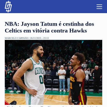
S
k
i
p
t
NBA: Jayson Tatum é cestinha dos
o
c
Celtics em vitória contra Hawks
o
n
MARCELO CARTAXO
|
26/11/2023 - 23:13
t
NBA
e
n
LUTAS E MMA
t
NFL
MLS
APOSTAS LEGAL