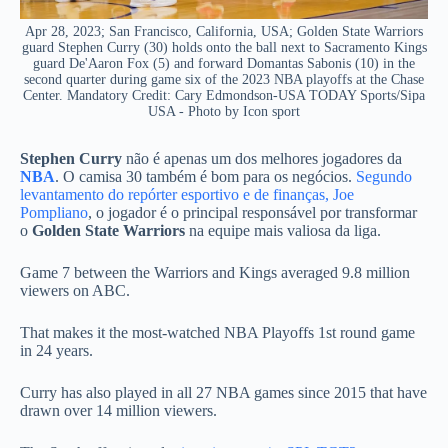
Apr 28, 2023; San Francisco, California, USA; Golden State Warriors
guard Stephen Curry (30) holds onto the ball next to Sacramento Kings
guard De'Aaron Fox (5) and forward Domantas Sabonis (10) in the
second quarter during game six of the 2023 NBA playoffs at the Chase
Center. Mandatory Credit: Cary Edmondson-USA TODAY Sports/Sipa
USA - Photo by Icon sport
Stephen Curry
não é apenas um dos melhores jogadores da
NBA
. O camisa 30 também é bom para os negócios.
Segundo
levantamento do repórter esportivo e de finanças, Joe
Pompliano
, o jogador é o principal responsável por transformar
o
Golden State Warriors
na equipe mais valiosa da liga.
Game 7 between the Warriors and Kings averaged 9.8 million
viewers on ABC.
That makes it the most-watched NBA Playoffs 1st round game
in 24 years.
Curry has also played in all 27 NBA games since 2015 that have
drawn over 14 million viewers.