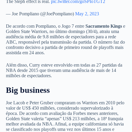
The Steph effect is real.
pic.twitter.com/goSPIoTGT2
— Joe Pompliano (@JoePompliano)
May 2, 2023
De acordo com Pompliano, o Jogo 7 entre
Sacramento Kings
e
Golden State Warriors, no último domingo (30/4), atraiu uma
audiência média de 9.8 milhões de espectadores para a rede
ABC, responsável pela transmissão da partida. O número faz do
confronto decisivo a partida de primeiro round de playoffs mais
assistida em 24 anos.
Além disso, Curry esteve envolvido em todas as 27 partidas da
NBA desde 2015 que tiveram uma audiência de mais de 14
milhões de espectadores.
Big business
Joe Lacob e Peter Gruber compraram os Warriors em 2010 pelo
valor de US$ 450 milhões, considerado supervalorizado à
época. De acordo com avaliação da Forbes meses anteriores,
Golden State valeria “apenas” US$ 213 milhões, a 18ª franquia
melhor avaliada da NBA. Afinal, a equipe californiana só havia
se classificado nos playoffs uma vez nos últimos 15 anos e