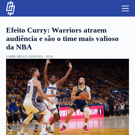
S
k
i
p
t
Efeito Curry: Warriors atraem
o
c
audiência e são o time mais valioso
o
da NBA
n
t
NBA
e
SAMIR MELLO
|
02/05/2023 - 18:30
n
LUTAS E MMA
t
NFL
MLS
APOSTAS LEGAL