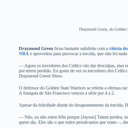
Draymond Green, do Golden S
Draymond Green
ficou bastante satisfeito com a
vitória d
NBA
e aproveitou para provocar a torcida, que não foi nad
— Agora os torcedores dos Celtics vão dar desculpas, mas e
por terem perdido. Eu gosto de ver os torcedores dos Celtic
Draymond Green Show.
O defensor do Golden State Warriors se referiu a ofensas raci
A franquia de São Francisco venceu a série por 4 a 2.
Apesar da felicidade diante do desapontamento da torcida, 
— Não, eu não estou feliz porque [Jayson] Tatum perdeu, ma
quem são. Eles são o que todos pensávamos que eram—, dec