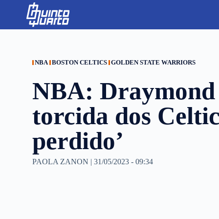
S
k
i
p
t
o
c
NBA
BOSTON CELTICS
GOLDEN STATE WARRIORS
o
n
NBA: Draymond 
t
e
n
torcida dos Celti
t
perdido’
PAOLA ZANON
|
31/05/2023 - 09:34