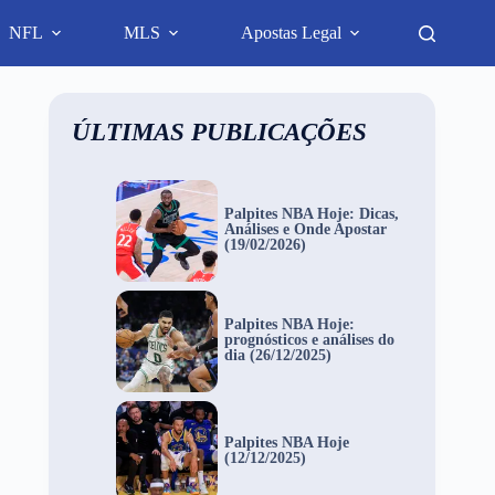
NFL
MLS
Apostas Legal
ÚLTIMAS PUBLICAÇÕES
Palpites NBA Hoje: Dicas,
Análises e Onde Apostar
(19/02/2026)
Palpites NBA Hoje:
prognósticos e análises do
dia (26/12/2025)
Palpites NBA Hoje
(12/12/2025)