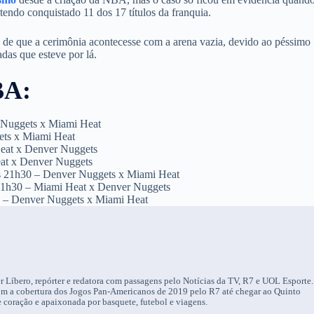
 tendo conquistado 11 dos 17 títulos da franquia.
 de que a cerimônia acontecesse com a arena vazia, devido ao péssimo
das que esteve por lá.
BA:
r Nuggets x Miami Heat
ets x Miami Heat
 Heat x Denver Nuggets
Heat x Denver Nuggets
 às 21h30 – Denver Nuggets x Miami Heat
às 21h30 – Miami Heat x Denver Nuggets
1h – Denver Nuggets x Miami Heat
r Líbero, repórter e redatora com passagens pelo Notícias da TV, R7 e UOL Esporte.
om a cobertura dos Jogos Pan-Americanos de 2019 pelo R7 até chegar ao Quinto
 coração e apaixonada por basquete, futebol e viagens.