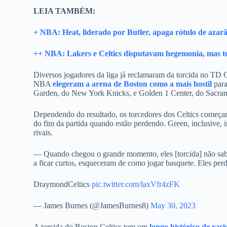
LEIA TAMBÉM:
+ NBA: Heat, liderado por Butler, apaga rótulo de azarã
++ NBA: Lakers e Celtics disputavam hegemonia, mas te
Diversos jogadores da liga já reclamaram da torcida no TD 
NBA
elegeram a arena de Boston como a mais hostil
para
Garden, do New York Knicks, e Golden 1 Center, do Sacra
Dependendo do resultado, os torcedores dos Celtics começa
do fim da partida quando estão perdendo. Green, inclusive,
rivais.
— Quando chegou o grande momento, eles [torcida] não sabi
a ficar curtos, esqueceram de como jogar basquete. Eles p
DraymondCeltics
pic.twitter.com/laxVfr4zFK
— James Burnes (@JamesBurnes8)
May 30, 2023
A torcida do Boston Celtics tem um
longo histórico de rac