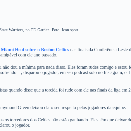
tate Warriors, no TD Garden. Foto: Icon sport
o Miami Heat sobre o Boston Celtics
nas finais da Conferência Leste 
a amigável com ele ano passado.
u não dou a mínima para nada disso. Eles foram rudes comigo e estou fe
s sofrendo—, disparou o jogador, em seu podcast solo no Instagram, o 
stas quando disse que a torcida foi rude com ele nas finais da liga em 
Draymond Green deixou claro seu respeito pelos jogadores da equipe.
s os torcedores dos Celtics não estão ganhando. Eles têm que deixar d
larou o jogador.