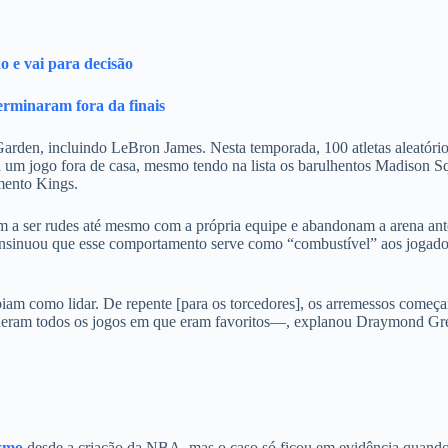
o e vai para decisão
rminaram fora da finais
Garden, incluindo LeBron James. Nesta temporada, 100 atletas aleatóri
 um jogo fora de casa, mesmo tendo na lista os barulhentos Madison S
mento Kings.
m a ser rudes até mesmo com a própria equipe e abandonam a arena ant
 insinuou que esse comportamento serve como “combustível” aos jogado
am como lidar. De repente [para os torcedores], os arremessos começ
erderam todos os jogos em que eram favoritos—, explanou Draymond Gr
ismo
desde a criação da NBA, mas o caso só ficou em evidência quando