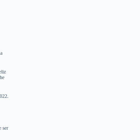
da
liz
The
2022.
e ser