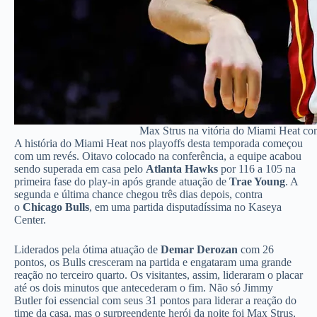
Max Strus na vitória do Miami Heat co
A história do Miami Heat nos playoffs desta temporada começou
com um revés. Oitavo colocado na conferência, a equipe acabou
sendo superada em casa pelo
Atlanta Hawks
por 116 a 105 na
primeira fase do play-in após grande atuação de
Trae Young
. A
segunda e última chance chegou três dias depois, contra
o
Chicago Bulls
, em uma partida disputadíssima no Kaseya
Center.
Liderados pela ótima atuação de
Demar Derozan
com 26
pontos, os Bulls cresceram na partida e engataram uma grande
reação no terceiro quarto. Os visitantes, assim, lideraram o placar
até os dois minutos que antecederam o fim. Não só Jimmy
Butler foi essencial com seus 31 pontos para liderar a reação do
time da casa, mas o surpreendente herói da noite foi Max Strus,