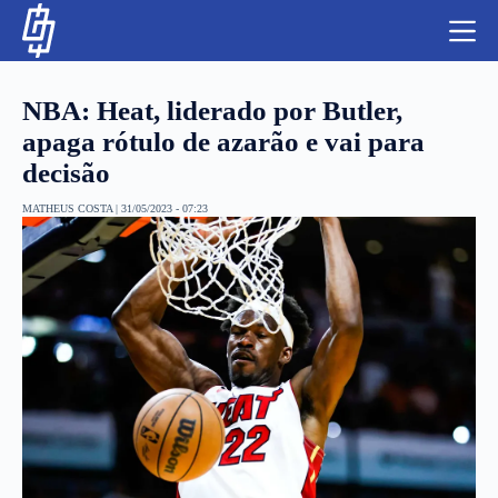
S
k
i
p
t
NBA: Heat, liderado por Butler,
o
c
apaga rótulo de azarão e vai para
o
decisão
n
t
NBA
e
MATHEUS COSTA
|
31/05/2023 - 07:23
n
LUTAS E MMA
t
NFL
MLS
APOSTAS LEGAL