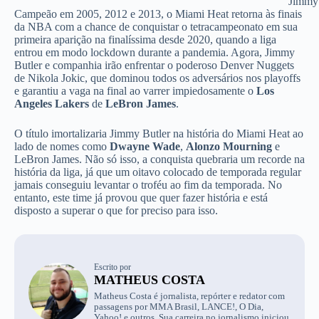
Jimmy 
Campeão em 2005, 2012 e 2013, o Miami Heat retorna às finais
da NBA com a chance de conquistar o tetracampeonato em sua
primeira aparição na finalíssima desde 2020, quando a liga
entrou em modo lockdown durante a pandemia. Agora, Jimmy
Butler e companhia irão enfrentar o poderoso Denver Nuggets
de Nikola Jokic, que dominou todos os adversários nos playoffs
e garantiu a vaga na final ao varrer impiedosamente o
Los
Angeles Lakers
de
LeBron James
.
O título imortalizaria Jimmy Butler na história do Miami Heat ao
lado de nomes como
Dwayne Wade
,
Alonzo Mourning
e
LeBron James. Não só isso, a conquista quebraria um recorde na
história da liga, já que um oitavo colocado de temporada regular
jamais conseguiu levantar o troféu ao fim da temporada. No
entanto, este time já provou que quer fazer história e está
disposto a superar o que for preciso para isso.
Escrito por
MATHEUS COSTA
Matheus Costa é jornalista, repórter e redator com
passagens por MMA Brasil, LANCE!, O Dia,
Yahoo! e outros. Sua carreira no jornalismo iniciou