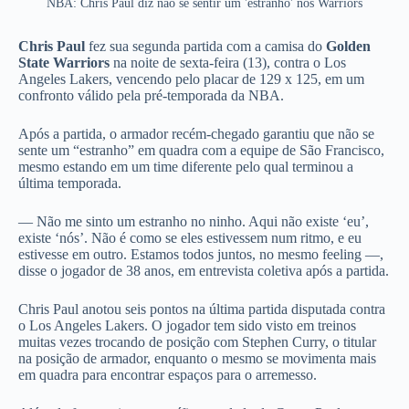
NBA: Chris Paul diz não se sentir um 'estranho' nos Warriors
Chris Paul
fez sua segunda partida com a camisa do
Golden
State Warriors
na noite de sexta-feira (13), contra o Los
Angeles Lakers, vencendo pelo placar de 129 x 125, em um
confronto válido pela pré-temporada da NBA.
Após a partida, o armador recém-chegado garantiu que não se
sente um “estranho” em quadra com a equipe de São Francisco,
mesmo estando em um time diferente pelo qual terminou a
última temporada.
— Não me sinto um estranho no ninho. Aqui não existe ‘eu’,
existe ‘nós’. Não é como se eles estivessem num ritmo, e eu
estivesse em outro. Estamos todos juntos, no mesmo feeling —,
disse o jogador de 38 anos, em entrevista coletiva após a partida.
Chris Paul anotou seis pontos na última partida disputada contra
o Los Angeles Lakers. O jogador tem sido visto em treinos
muitas vezes trocando de posição com Stephen Curry, o titular
na posição de armador, enquanto o mesmo se movimenta mais
em quadra para encontrar espaços para o arremesso.