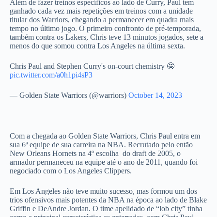
Além de fazer treinos específicos ao lado de Curry, Paul tem
ganhado cada vez mais repetições em treinos com a unidade
titular dos Warriors, chegando a permanecer em quadra mais
tempo no último jogo. O primeiro confronto de pré-temporada,
também contra os Lakers, Chris teve 13 minutos jogados, sete a
menos do que somou contra Los Angeles na última sexta.
Chris Paul and Stephen Curry's on-court chemistry 🤩
pic.twitter.com/a0h1pi4sP3
— Golden State Warriors (@warriors)
October 14, 2023
Com a chegada ao Golden State Warriors, Chris Paul entra em
sua 6ª equipe de sua carreira na NBA. Recrutado pelo então
New Orleans Hornets na 4º escolha do draft de 2005, o
armador permaneceu na equipe até o ano de 2011, quando foi
negociado com o Los Angeles Clippers.
Em Los Angeles não teve muito sucesso, mas formou um dos
trios ofensivos mais potentes da NBA na época ao lado de Blake
Griffin e DeAndre Jordan. O time apelidado de “lob city” tinha