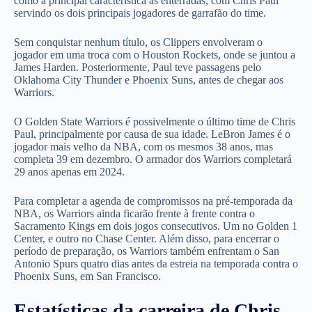
como a principal característica as enterradas, com Chris Paul
servindo os dois principais jogadores de garrafão do time.
Sem conquistar nenhum título, os Clippers envolveram o
jogador em uma troca com o Houston Rockets, onde se juntou a
James Harden. Posteriormente, Paul teve passagens pelo
Oklahoma City Thunder e Phoenix Suns, antes de chegar aos
Warriors.
O Golden State Warriors é possivelmente o último time de Chris
Paul, principalmente por causa de sua idade. LeBron James é o
jogador mais velho da NBA, com os mesmos 38 anos, mas
completa 39 em dezembro. O armador dos Warriors completará
29 anos apenas em 2024.
Para completar a agenda de compromissos na pré-temporada da
NBA, os Warriors ainda ficarão frente à frente contra o
Sacramento Kings em dois jogos consecutivos. Um no Golden 1
Center, e outro no Chase Center. Além disso, para encerrar o
período de preparação, os Warriors também enfrentam o San
Antonio Spurs quatro dias antes da estreia na temporada contra o
Phoenix Suns, em San Francisco.
Estatísticas da carreira de Chris