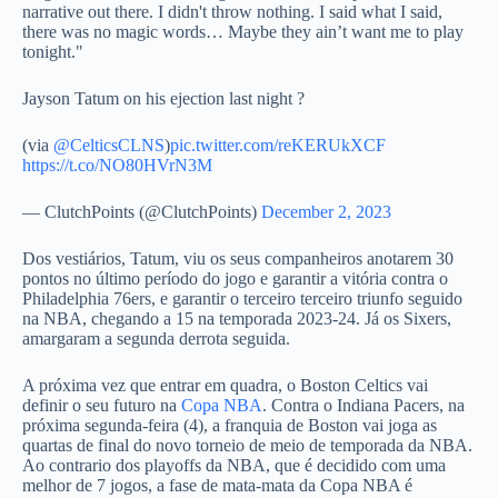
narrative out there. I didn't throw nothing. I said what I said,
there was no magic words… Maybe they ain’t want me to play
tonight."
Jayson Tatum on his ejection last night ?️
(via
@CelticsCLNS
)
pic.twitter.com/reKERUkXCF
https://t.co/NO80HVrN3M
— ClutchPoints (@ClutchPoints)
December 2, 2023
Dos vestiários, Tatum, viu os seus companheiros anotarem 30
pontos no último período do jogo e garantir a vitória contra o
Philadelphia 76ers, e garantir o terceiro terceiro triunfo seguido
na NBA, chegando a 15 na temporada 2023-24. Já os Sixers,
amargaram a segunda derrota seguida.
A próxima vez que entrar em quadra, o Boston Celtics vai
definir o seu futuro na
Copa NBA
. Contra o Indiana Pacers, na
próxima segunda-feira (4), a franquia de Boston vai joga as
quartas de final do novo torneio de meio de temporada da NBA.
Ao contrario dos playoffs da NBA, que é decidido com uma
melhor de 7 jogos, a fase de mata-mata da Copa NBA é