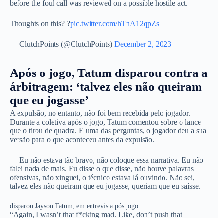
before the foul call was reviewed on a possible hostile act.
Thoughts on this? ?
pic.twitter.com/hTnA12qpZs
— ClutchPoints (@ClutchPoints)
December 2, 2023
Após o jogo, Tatum disparou contra a
árbitragem: ‘talvez eles não queiram
que eu jogasse’
A expulsão, no entanto, não foi bem recebida pelo jogador.
Durante a coletiva após o jogo, Tatum comentou sobre o lance
que o tirou de quadra. E uma das perguntas, o jogador deu a sua
versão para o que aconteceu antes da expulsão.
— Eu não estava tão bravo, não coloque essa narrativa. Eu não
falei nada de mais. Eu disse o que disse, não houve palavras
ofensivas, não xinguei, o técnico estava lá ouvindo. Não sei,
talvez eles não queiram que eu jogasse, queriam que eu saísse.
disparou Jayson Tatum, em entrevista pós jogo.
“Again, I wasn’t that f*cking mad. Like, don’t push that