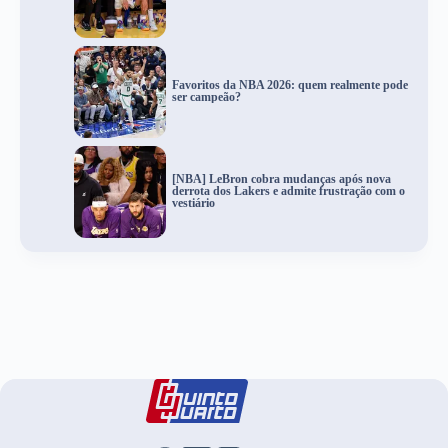
Favoritos da NBA 2026: quem realmente pode
ser campeão?
[NBA] LeBron cobra mudanças após nova
derrota dos Lakers e admite frustração com o
vestiário