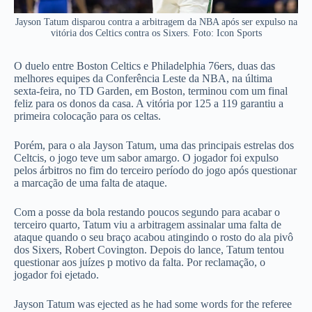
Jayson Tatum disparou contra a arbitragem da NBA após ser expulso na
vitória dos Celtics contra os Sixers. Foto: Icon Sports
O duelo entre Boston Celtics e Philadelphia 76ers, duas das
melhores equipes da Conferência Leste da NBA, na última
sexta-feira, no TD Garden, em Boston, terminou com um final
feliz para os donos da casa. A vitória por 125 a 119 garantiu a
primeira colocação para os celtas.
Porém, para o ala Jayson Tatum, uma das principais estrelas dos
Celtcis, o jogo teve um sabor amargo. O jogador foi expulso
pelos árbitros no fim do terceiro período do jogo após questionar
a marcação de uma falta de ataque.
Com a posse da bola restando poucos segundo para acabar o
terceiro quarto, Tatum viu a arbitragem assinalar uma falta de
ataque quando o seu braço acabou atingindo o rosto do ala pivô
dos Sixers, Robert Covington. Depois do lance, Tatum tentou
questionar aos juízes p motivo da falta. Por reclamação, o
jogador foi ejetado.
Jayson Tatum was ejected as he had some words for the referee