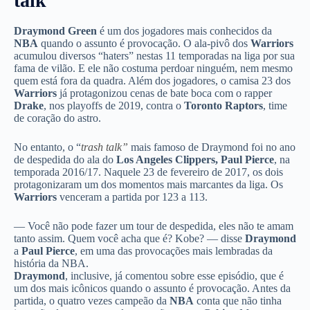
talk”
Draymond Green
é um dos jogadores mais conhecidos da
NBA
quando o assunto é provocação. O ala-pivô dos
Warriors
acumulou diversos “haters” nestas 11 temporadas na liga por sua
fama de vilão. E ele não costuma perdoar ninguém, nem mesmo
quem está fora da quadra. Além dos jogadores, o camisa 23 dos
Warriors
já protagonizou cenas de bate boca com o rapper
Drake
, nos playoffs de 2019, contra o
Toronto Raptors
, time
de coração do astro.
No entanto, o “
trash talk”
mais famoso de Draymond foi no ano
de despedida do ala do
Los Angeles Clippers,
Paul Pierce
, na
temporada 2016/17. Naquele 23 de fevereiro de 2017, os dois
protagonizaram um dos momentos mais marcantes da liga. Os
Warriors
venceram a partida por 123 a 113.
— Você não pode fazer um tour de despedida, eles não te amam
tanto assim. Quem você acha que é? Kobe? — disse
Draymond
a
Paul Pierce
, em uma das provocações mais lembradas da
história da NBA.
Draymond
, inclusive, já comentou sobre esse episódio, que é
um dos mais icônicos quando o assunto é provocação. Antes da
partida, o quatro vezes campeão da
NBA
conta que não tinha