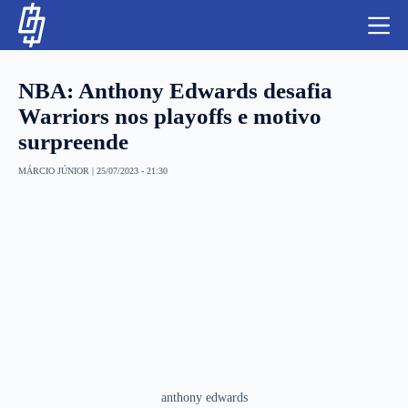
S
k
i
p
t
NBA: Anthony Edwards desafia
o
c
Warriors nos playoffs e motivo
o
surpreende
n
t
NBA
e
MÁRCIO JÚNIOR
|
25/07/2023 - 21:30
n
LUTAS E MMA
t
NFL
MLS
APOSTAS LEGAL
anthony edwards