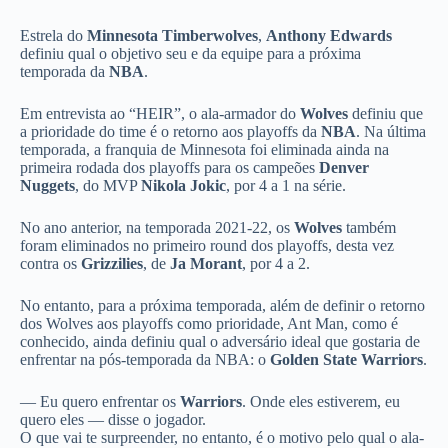
Estrela do
Minnesota Timberwolves
,
Anthony Edwards
definiu qual o objetivo seu e da equipe para a próxima
temporada da
NBA
.
Em entrevista ao “HEIR”, o ala-armador do
Wolves
definiu que
a prioridade do time é o retorno aos playoffs da
NBA
. Na última
temporada, a franquia de Minnesota foi eliminada ainda na
primeira rodada dos playoffs para os campeões
Denver
Nuggets
, do MVP
Nikola Jokic
, por 4 a 1 na série.
No ano anterior, na temporada 2021-22, os
Wolves
também
foram eliminados no primeiro round dos playoffs, desta vez
contra os
Grizzilies
, de
Ja Morant
, por 4 a 2.
No entanto, para a próxima temporada, além de definir o retorno
dos Wolves aos playoffs como prioridade, Ant Man, como é
conhecido, ainda definiu qual o adversário ideal que gostaria de
enfrentar na pós-temporada da NBA: o
Golden State Warriors
.
— Eu quero enfrentar os
Warriors
. Onde eles estiverem, eu
quero eles — disse o jogador.
O que vai te surpreender, no entanto, é o motivo pelo qual o ala-