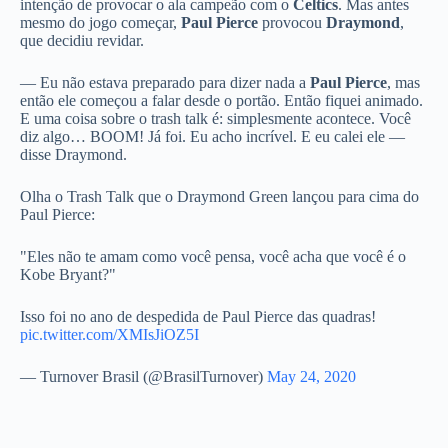
intenção de provocar o ala campeão com o
Celtics
. Mas antes
mesmo do jogo começar,
Paul Pierce
provocou
Draymond
,
que decidiu revidar.
— Eu não estava preparado para dizer nada a
Paul Pierce
, mas
então ele começou a falar desde o portão. Então fiquei animado.
E uma coisa sobre o trash talk é: simplesmente acontece. Você
diz algo… BOOM! Já foi. Eu acho incrível. E eu calei ele —
disse Draymond.
Olha o Trash Talk que o Draymond Green lançou para cima do
Paul Pierce:
"Eles não te amam como você pensa, você acha que você é o
Kobe Bryant?"
Isso foi no ano de despedida de Paul Pierce das quadras!
pic.twitter.com/XMIsJiOZ5I
— Turnover Brasil (@BrasilTurnover)
May 24, 2020