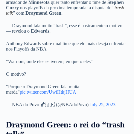
armador de
Minnesota
quer tanto enfrentar o time de
Stephen
Curry
nos playoffs da próxima temporada: a disputa de “
trash
talk
” com
Draymond Green.
— Draymond fala muito “trash”, esse é basicamente o motivo
— revelou o
Edwards.
Anthony Edwards sobre qual time que ele mais deseja enfrentar
nos Playoffs da NBA
"Warriors, onde eles estiverem, eu quero eles"
O motivo?
"Porque o Draymond Green fala muita
merda"
pic.twitter.com/UwiHtkjHUA
— NBA do Povo 🏀🇧🇷 (@NBAdoPovo)
July 25, 2023
Draymond Green: o rei do “trash