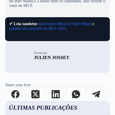
do Inter Miami é a maior entre os candidatos. Isso resume o
valor de MVP.
✔ Leia também:
tudo sobre Messi no Inter Miami
e
palpites dos playoffs da MLS 2025
.
Escrito por
JULIEN JOSSET
Share your love
ÚLTIMAS PUBLICAÇÕES