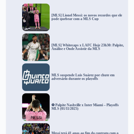
[MLS] Lionel Messi: os novos recordes que ele
pode quebrar com a MLS Cup
[MLS] Whitecaps x LAFC Hoje 23h30: Palpite,
Análise e Onde Assistir da MLS
MLS suspende Luis Suárez por chute em
adversário durante os playoffs
⚽ Palpite Nashville x Inter Miami – Playoffs
MLS (01/11/2025)
Messi terá 41 anos ao fim do contrato com o