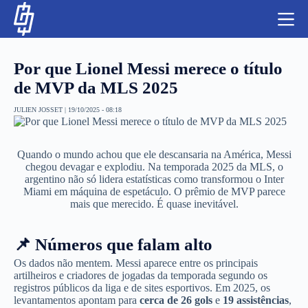
S
k
i
p
t
Por que Lionel Messi merece o título
o
c
de MVP da MLS 2025
o
n
JULIEN JOSSET
|
19/10/2025 - 08:18
t
NBA
e
n
LUTAS E MMA
t
Quando o mundo achou que ele descansaria na América, Messi
chegou devagar e explodiu. Na temporada 2025 da MLS, o
argentino não só lidera estatísticas como transformou o Inter
NFL
Miami em máquina de espetáculo. O prêmio de MVP parece
mais que merecido. É quase inevitável.
MLS
📌 Números que falam alto
APOSTAS LEGAL
Os dados não mentem. Messi aparece entre os principais
artilheiros e criadores de jogadas da temporada segundo os
registros públicos da liga e de sites esportivos. Em 2025, os
levantamentos apontam para
cerca de 26 gols
e
19 assistências
,