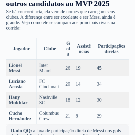
outros candidatos ao MVP 2025
Se há concorrência, ela vem de nomes que carregam seus
clubes. A diferença entre ser excelente e ser Messi ainda é
grande. Veja como ele se compara aos principais rivais na
corrida:
G
Assistê
Participações
Jogador
Clube
ol
ncias
diretas
s
Lionel
Inter
26
19
45
Messi
Miami
Luciano
FC
20
14
34
Acosta
Cincinnati
Hany
Nashville
18
12
30
Mukhtar
SC
Cucho
Columbus
21
8
29
Hernández
Crew
Dado QQ:
a taxa de participação direta de Messi nos gols