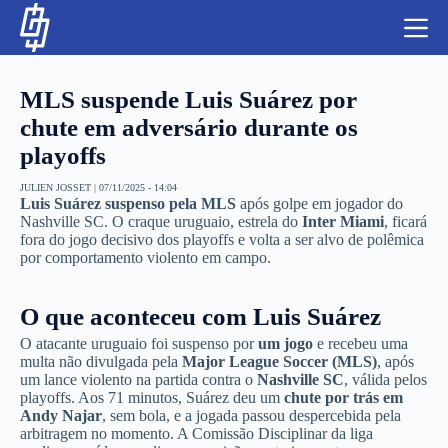
S
k
i
p
t
MLS suspende Luis Suárez por
o
c
chute em adversário durante os
o
playoffs
n
t
NBA
e
JULIEN JOSSET
|
07/11/2025 - 14:04
Luis Suárez suspenso pela MLS
após golpe em jogador do
n
LUTAS E MMA
Nashville SC. O craque uruguaio, estrela do
Inter Miami
, ficará
t
fora do jogo decisivo dos playoffs e volta a ser alvo de polêmica
por comportamento violento em campo.
NFL
MLS
O que aconteceu com Luis Suárez
O atacante uruguaio foi suspenso por
um jogo
e recebeu uma
APOSTAS LEGAL
multa não divulgada pela
Major League Soccer (MLS)
, após
um lance violento na partida contra o
Nashville SC
, válida pelos
playoffs. Aos 71 minutos, Suárez deu um
chute por trás em
Andy Najar
, sem bola, e a jogada passou despercebida pela
arbitragem no momento. A Comissão Disciplinar da liga