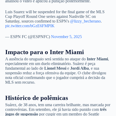
analisou o vídeo e aplicou a punição posteriormente.
Luis Suarez will be suspended for the final game of the MLS
Cup Playoff Round One series against Nashville SC on
Saturday, sources confirmed to ESPN's
@lizzy_becherano
.
pic.twitter.com/bGzE6FMPIK
— ESPN FC (@ESPNFC)
November 5, 2025
Impacto para o Inter Miami
A ausência do uruguaio será sentida no ataque do
Inter Miami
,
especialmente em um duelo eliminatório. Suárez é peça
fundamental ao lado de
Lionel Messi
e
Jordi Alba
, e sua
suspensão reduz a força ofensiva da equipe. O clube divulgou
nota oficial confirmando que o jogador cumprirá a decisão da
MLS sem recurso.
Histórico de polêmicas
Suárez, de 38 anos, tem uma carreira brilhante, mas marcada por
controvérsias. Em setembro, ele já havia sido punido com
três
jogos de suspensão
por cuspir em um membro do Seattle