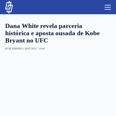
S
k
i
p
t
Dana White revela parceria
o
c
histórica e aposta ousada de Kobe
o
Bryant no UFC
n
t
NBA
e
IGOR RIBEIRO
|
18/07/2023 - 14:00
n
LUTAS E MMA
t
NFL
MLS
APOSTAS LEGAL