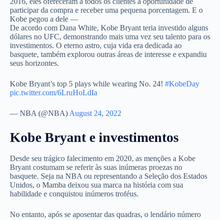
2016, eles ofereceram a todos os clientes a oportunidade de
participar da compra e receber uma pequena porcentagem. E o
Kobe pegou a dele —
De acordo com Dana White, Kobe Bryant teria investido alguns
dólares no UFC, demonstrando mais uma vez seu talento para os
investimentos. O eterno astro, cuja vida era dedicada ao
basquete, também explorou outras áreas de interesse e expandiu
seus horizontes.
Kobe Bryant’s top 5 plays while wearing No. 24!
#KobeDay
pic.twitter.com/6LruHoLdIa
— NBA (@NBA)
August 24, 2022
Kobe Bryant e investimentos
Desde seu trágico falecimento em 2020, as menções a Kobe
Bryant costumam se referir às suas inúmeras proezas no
basquete. Seja na NBA ou representando a Seleção dos Estados
Unidos, o Mamba deixou sua marca na história com sua
habilidade e conquistou inúmeros troféus.
No entanto, após se aposentar das quadras, o lendário número