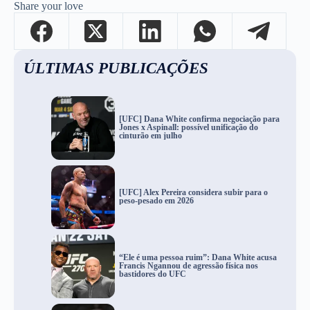
Share your love
ÚLTIMAS PUBLICAÇÕES
[UFC] Dana White confirma negociação para
Jones x Aspinall: possível unificação do
cinturão em julho
[UFC] Alex Pereira considera subir para o
peso-pesado em 2026
“Ele é uma pessoa ruim”: Dana White acusa
Francis Ngannou de agressão física nos
bastidores do UFC