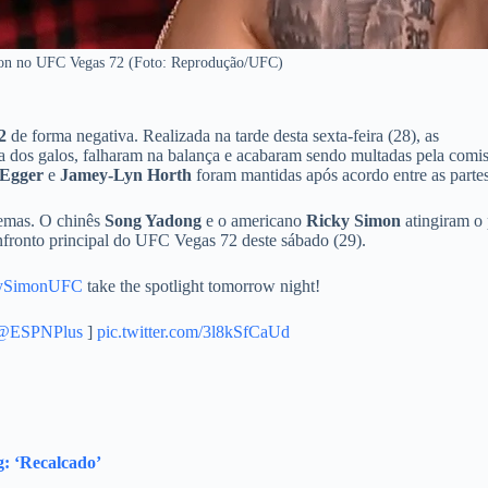
on no UFC Vegas 72 (Foto: Reprodução/UFC)
2
de forma negativa. Realizada na tarde desta sexta-feira (28), as
ia dos galos, falharam na balança e acabaram sendo multadas pela comi
 Egger
e
Jamey-Lyn Horth
foram mantidas após acordo entre as partes
lemas. O chinês
Song Yadong
e o americano
Ricky Simon
atingiram o
onfronto principal do UFC Vegas 72 deste sábado (29).
ySimonUFC
take the spotlight tomorrow night!
@ESPNPlus
]
pic.twitter.com/3l8kSfCaUd
g: ‘Recalcado’