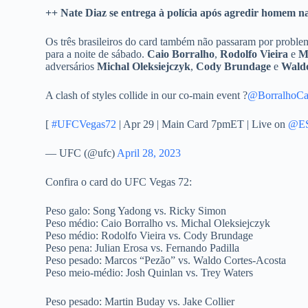
++ Nate Diaz se entrega à polícia após agredir homem n
Os três brasileiros do card também não passaram por problem
para a noite de sábado.
Caio Borralho
,
Rodolfo Vieira
e
M
adversários
Michal Oleksiejczyk
,
Cody Brundage
e
Waldo
A clash of styles collide in our co-main event ?
@BorralhoCa
[
#UFCVegas72
| Apr 29 | Main Card 7pmET | Live on
@ES
— UFC (@ufc)
April 28, 2023
Confira o card do UFC Vegas 72:
Peso galo: Song Yadong vs. Ricky Simon
Peso médio: Caio Borralho vs. Michal Oleksiejczyk
Peso médio: Rodolfo Vieira vs. Cody Brundage
Peso pena: Julian Erosa vs. Fernando Padilla
Peso pesado: Marcos “Pezão” vs. Waldo Cortes-Acosta
Peso meio-médio: Josh Quinlan vs. Trey Waters
Peso pesado: Martin Buday vs. Jake Collier