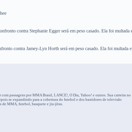
Ghee
confronto contra Stephanie Egger será em peso casado. Ela foi multada
nfronto contra Jamey-Lyn Horth será em peso casado. Ela foi multada 
tor com passagens por MMA Brasil, LANCE!, O Dia, Yahoo! e outros. Sua carreira no
ois se expandindo para a cobertura do futebol e dos bastidores de televisão
os de MMA, futebol, basquete e jiu-jítsu.