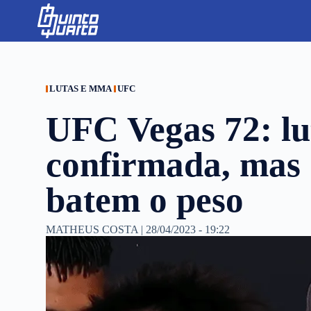
S
k
i
p
t
o
c
LUTAS E MMA
UFC
o
n
UFC Vegas 72: lut
t
e
n
confirmada, mas 
t
batem o peso
MATHEUS COSTA
|
28/04/2023 - 19:22