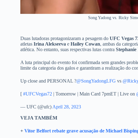
Song Yadong vs. Ricky Sim
Duas lutadoras protagonizaram a pesagem do
UFC Vegas 7
atletas
Irina Alekseeva
e
Hailey Cowan
, ambas da categor
atlética. No entanto, suas respectivas lutas contra
Stephanie
A luta principal do evento foi confirmada sem grandes prob
limite da categoria dos galos e garantiram a realização do c
Up close and PERSONAL ?
@SongYadongLFG
vs
@Rick
[
#UFCVegas72
| Tomorrow | Main Card 7pmET | Live on
— UFC (@ufc)
April 28, 2023
VEJA TAMBÉM
+
Vitor Belfort rebate grave acusação de Michael Bispin