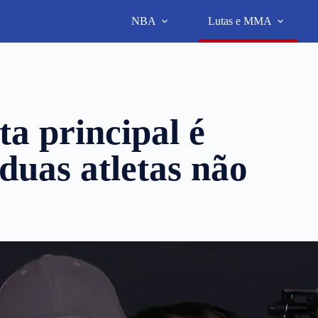
NBA
Lutas e MMA
a principal é
duas atletas não