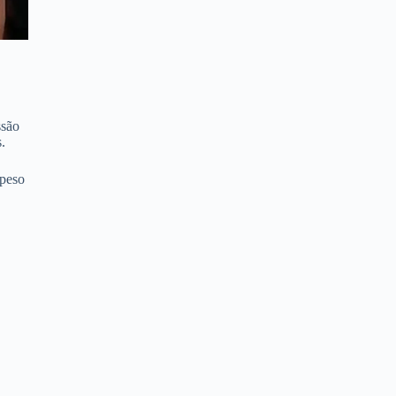
ssão
.
 peso