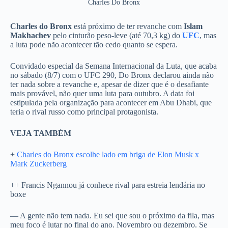
Charles Do Bronx
Charles do Bronx
está próximo de ter revanche com
Islam
Makhachev
pelo cinturão peso-leve (até 70,3 kg) do
UFC
, mas
a luta pode não acontecer tão cedo quanto se espera.
Convidado especial da Semana Internacional da Luta, que acaba
no sábado (8/7) com o UFC 290, Do Bronx declarou ainda não
ter nada sobre a revanche e, apesar de dizer que é o desafiante
mais provável, não quer uma luta para outubro. A data foi
estipulada pela organização para acontecer em Abu Dhabi, que
teria o rival russo como principal protagonista.
VEJA TAMBÉM
+
Charles do Bronx escolhe lado em briga de Elon Musk x
Mark Zuckerberg
++ Francis Ngannou já conhece rival para estreia lendária no
boxe
— A gente não tem nada. Eu sei que sou o próximo da fila, mas
meu foco é lutar no final do ano. Novembro ou dezembro. Se