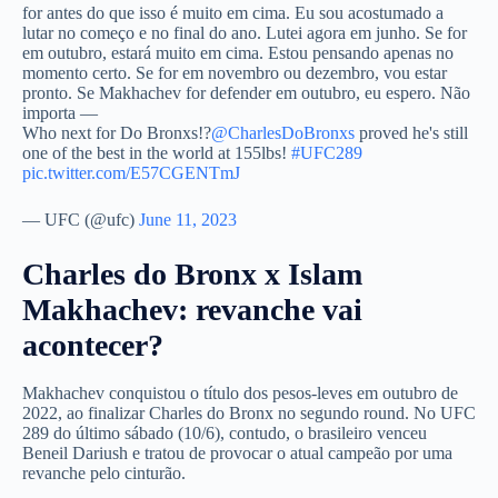
for antes do que isso é muito em cima. Eu sou acostumado a
lutar no começo e no final do ano. Lutei agora em junho. Se for
em outubro, estará muito em cima. Estou pensando apenas no
momento certo. Se for em novembro ou dezembro, vou estar
pronto. Se Makhachev for defender em outubro, eu espero. Não
importa —
Who next for Do Bronxs!?
@CharlesDoBronxs
proved he's still
one of the best in the world at 155lbs!
#UFC289
pic.twitter.com/E57CGENTmJ
— UFC (@ufc)
June 11, 2023
Charles do Bronx x Islam
Makhachev: revanche vai
acontecer?
Makhachev conquistou o título dos pesos-leves em outubro de
2022, ao finalizar Charles do Bronx no segundo round. No UFC
289 do último sábado (10/6), contudo, o brasileiro venceu
Beneil Dariush e tratou de provocar o atual campeão por uma
revanche pelo cinturão.