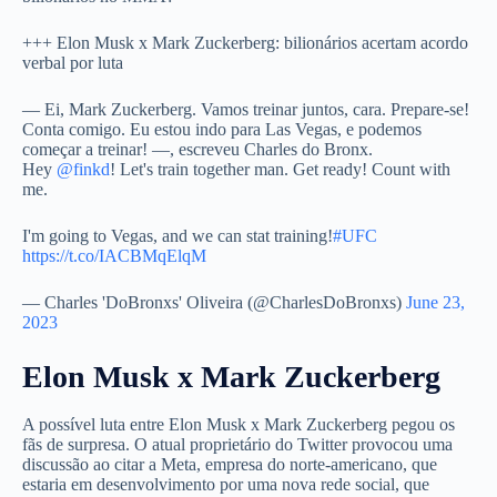
+++ Elon Musk x Mark Zuckerberg: bilionários acertam acordo
verbal por luta
— Ei, Mark Zuckerberg. Vamos treinar juntos, cara. Prepare-se!
Conta comigo. Eu estou indo para Las Vegas, e podemos
começar a treinar! —, escreveu Charles do Bronx.
Hey
@finkd
! Let's train together man. Get ready! Count with
me.
I'm going to Vegas, and we can stat training!
#UFC
https://t.co/IACBMqElqM
— Charles 'DoBronxs' Oliveira (@CharlesDoBronxs)
June 23,
2023
Elon Musk x Mark Zuckerberg
A possível luta entre Elon Musk x Mark Zuckerberg pegou os
fãs de surpresa. O atual proprietário do Twitter provocou uma
discussão ao citar a Meta, empresa do norte-americano, que
estaria em desenvolvimento por uma nova rede social, que