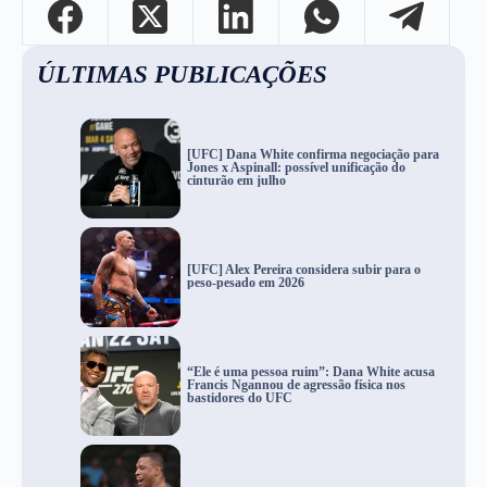
ÚLTIMAS PUBLICAÇÕES
[UFC] Dana White confirma negociação para
Jones x Aspinall: possível unificação do
cinturão em julho
[UFC] Alex Pereira considera subir para o
peso-pesado em 2026
“Ele é uma pessoa ruim”: Dana White acusa
Francis Ngannou de agressão física nos
bastidores do UFC