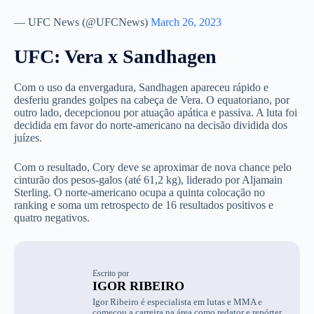
— UFC News (@UFCNews)
March 26, 2023
UFC: Vera x Sandhagen
Com o uso da envergadura, Sandhagen apareceu rápido e
desferiu grandes golpes na cabeça de Vera. O equatoriano, por
outro lado, decepcionou por atuação apática e passiva. A luta foi
decidida em favor do norte-americano na decisão dividida dos
juízes.
Com o resultado, Cory deve se aproximar de nova chance pelo
cinturão dos pesos-galos (até 61,2 kg), liderado por Aljamain
Sterling. O norte-americano ocupa a quinta colocação no
ranking e soma um retrospecto de 16 resultados positivos e
quatro negativos.
Escrito por
IGOR RIBEIRO
Igor Ribeiro é especialista em lutas e MMA e
começou a carreira na área como redator e repórter