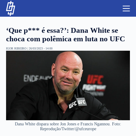
S
k
i
p
t
‘Que p*** é essa?’: Dana White se
o
c
choca com polêmica em luta no UFC
o
n
IGOR RIBEIRO
|
26/03/2023 - 14:00
t
NBA
e
n
LUTAS E MMA
t
NFL
MLS
APOSTAS LEGAL
Dana White dispara sobre Jon Jones e Francis Ngannou. Foto:
Reprodução/Twitter/@ufceurope