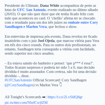
Presidente do Ultimate,
Dana White
acompanhou de perto as
lutas do
UFC San Antonio
, evento realizado no último sábado
(26/03). O que não quer dizer que ele tenha ficado feliz com
tudo que aconteceu no card. O ‘chefão’ afirma ter se chocado
com o resultado para um dos três juízes no
embate entre
Cory
Sandhagen e Marlon Vera
, que fechou o show.
Em entrevista de imprensa pós-evento, Dana revelou ter ficado
insatisfeito com o juiz
Joel Ojeda
, que marcou vitória para Vera
em três dos cinco rounds. Para os outros dois profissionais, no
entanto, Sandhagen teria conseguido a vitória com facilidade,
sendo superior nos cinco assaltos.
– Eu estava saindo do banheiro e pensei: ‘que p*** é essa?’.
Todos ficaram surpresos e poderia ter sido 5 a 0, mas decisão
dividida é muito assustador. Com certeza, não foi uma decisão
dividida –, disse.
#UFCSanAntonio
Official Scorecard: Cory Sandhagen
(
@CorySandhagen
) vs Marlon Vera 👇
All Tonight’s Scorecards ➡️:
https://t.co/2LvSldQ8gr
pic.twitter.com/NhrfCwjfZM