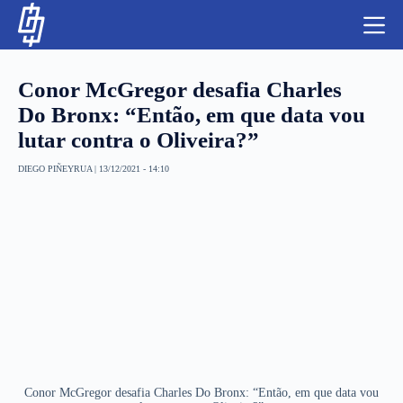
S
k
i
p
t
Conor McGregor desafia Charles
o
c
Do Bronx: “Então, em que data vou
o
lutar contra o Oliveira?”
n
t
NBA
e
DIEGO PIÑEYRUA
|
13/12/2021 - 14:10
n
LUTAS E MMA
t
NFL
MLS
APOSTAS LEGAL
Conor McGregor desafia Charles Do Bronx: “Então, em que data vou