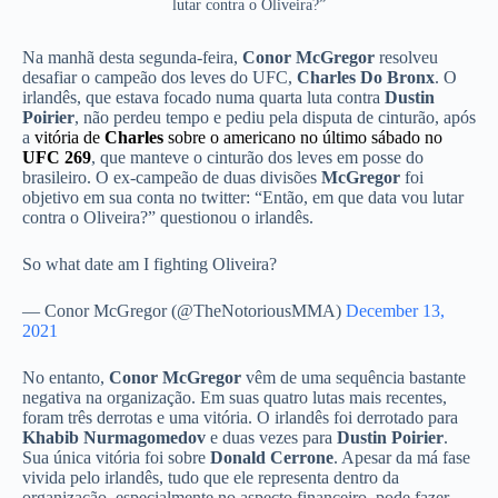
lutar contra o Oliveira?”
Na manhã desta segunda-feira,
Conor McGregor
resolveu
desafiar o campeão dos leves do UFC,
Charles Do Bronx
. O
irlandês, que estava focado numa quarta luta contra
Dustin
Poirier
, não perdeu tempo e pediu pela disputa de cinturão, após
a
vitória de
Charles
sobre o americano no último sábado no
UFC 269
, que manteve o cinturão dos leves em posse do
brasileiro. O ex-campeão de duas divisões
McGregor
foi
objetivo em sua conta no twitter: “Então, em que data vou lutar
contra o Oliveira?” questionou o irlandês.
So what date am I fighting Oliveira?
— Conor McGregor (@TheNotoriousMMA)
December 13,
2021
No entanto,
Conor McGregor
vêm de uma sequência bastante
negativa na organização. Em suas quatro lutas mais recentes,
foram três derrotas e uma vitória. O irlandês foi derrotado para
Khabib Nurmagomedov
e duas vezes para
Dustin Poirier
.
Sua única vitória foi sobre
Donald Cerrone
. Apesar da má fase
vivida pelo irlandês, tudo que ele representa dentro da
organização, especialmente no aspecto financeiro, pode fazer