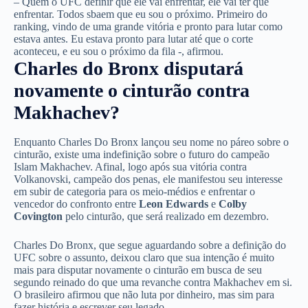
– Quem o UFC definir que ele vai enfrentar, ele vai ter que
enfrentar. Todos sbaem que eu sou o próximo. Primeiro do
ranking, vindo de uma grande vitória e pronto para lutar como
estava antes. Eu estava pronto para lutar até que o corte
aconteceu, e eu sou o próximo da fila -, afirmou.
Charles do Bronx disputará
novamente o cinturão contra
Makhachev?
Enquanto Charles Do Bronx lançou seu nome no páreo sobre o
cinturão, existe uma indefinição sobre o futuro do campeão
Islam Makhachev. Afinal, logo após sua vitória contra
Volkanovski, campeão dos penas, ele manifestou seu interesse
em subir de categoria para os meio-médios e enfrentar o
vencedor do confronto entre
Leon Edwards
e
Colby
Covington
pelo cinturão, que será realizado em dezembro.
Charles Do Bronx, que segue aguardando sobre a definição do
UFC sobre o assunto, deixou claro que sua intenção é muito
mais para disputar novamente o cinturão em busca de seu
segundo reinado do que uma revanche contra Makhachev em si.
O brasileiro afirmou que não luta por dinheiro, mas sim para
fazer história e escrever seu legado.