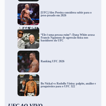
[UFC] Alex Pereira considera subir para o
peso-pesado em 2026
“Ele é uma pessoa ruim”: Dana White acusa
Francis Ngannou de agressão física nos
bastidores do UFC
Ranking UFC 2026
Bo Nickal vs Rodolfo Vieira: palpite, análise e
prognóstico para o UFC 322
UFC AO VIVO