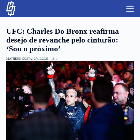
S
k
i
p
t
UFC: Charles Do Bronx reafirma
o
c
desejo de revanche pelo cinturão:
o
‘Sou o próximo’
n
t
NBA
e
MATHEUS COSTA
|
27/10/2023 - 16:14
n
LUTAS E MMA
t
NFL
MLS
APOSTAS LEGAL