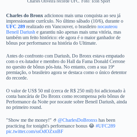
Charles Oliveira recorde UFC. Foto: Icon Sport
Charles do Bronx
adicionou mais uma conquista ao seu já
impressionante currículo. No último sábado (10/6), durante o
UFC 289
realizado em Vancouver, o brasileiro
nocauteou
Beneil Dariush
e garantiu não apenas mais uma vitória, mas
também um feito histórico: ele agora é o maior ganhador de
bônus por performance na história do Ultimate.
Antes do confronto com Dariush, Do Bronx estava empatado
com o ex-lutador e membro do Hall da Fama Donald Cerrone
no quesito de bônus pós-luta. No entanto, com a sua 19ª
premiação, o brasileiro agora se destaca como o único detentor
do recorde.
O valor de US$ 50 mil (cerca de R$ 250 mil) foi adicionado à
conta bancária de Do Bronx como recompensa pelo bônus de
Performance da Noite por nocaute sobre Beneil Dariush, ainda
no primeiro round.
"Show me the money!" 🤌
@CharlesDoBronxs
has been
practicing for tonight's performance bonus 😂
#UFC289
pic.twitter.com/ssOdOZxnBF