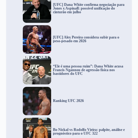
[UFC] Dana White confirma negociação para
Jones x Aspinall: possível unificação do
cinturão em julho
[UFC] Alex Pereira considera subir para o
peso-pesado em 2026
“Ele é uma pessoa ruim”: Dana White acusa
Francis Ngannou de agressão física nos
bastidores do UFC
Ranking UFC 2026
Bo Nickal vs Rodolfo Vieira: palpite, análise e
prognóstico para o UFC 322