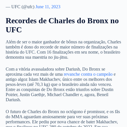
— UFC (@ufc)
June 11, 2023
Recordes de Charles do Bronx no
UFC
Além de ser o maior ganhador de bônus na organização, Charles
também é dono do recorde de maior número de finalizações na
história do UFC. Com 16 finalizações em seu nome, o brasileiro
demonstra sua maestria no jiu-jitsu.
Com a vitória avassaladora sobre Dariush, Do Bronx se
aproxima cada vez mais de uma
revanche contra o campeão
e
antigo algoz Islam Makhachev, único entre os melhores dos
pesos-leves (até 70,3 kg) que o brasileiro ainda não venceu.
Entre as conquistas de Do Bronx estão triunfos sobre Dustin
Poirier, Justin Gaethje, Michael Chandler e, agora, Beneil
Dariush.
O futuro de Charles do Bronx no octógono é promissor, e os fãs
do MMA aguardam ansiosamente para ver suas próximas
performances. Ele pediu por nova chance de bater Makhachev,
que o finalizou no UFC 280 de outubro de 2022. Em sua