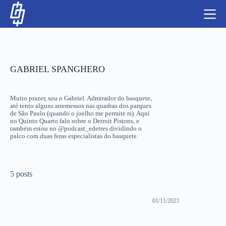
S
k
i
p
t
o
c
o
GABRIEL SPANGHERO
n
t
NBA
e
Muito prazer, sou o Gabriel. Admirador do basquete,
n
até tento alguns arremessos nas quadras dos parques
LUTAS E MMA
t
de São Paulo (quando o joelho me permite rs). Aqui
no Quinto Quarto falo sobre o Detroit Pistons, e
também estou no @podcast_edetres dividindo o
NFL
palco com duas feras especialistas do basquete.
MLS
5 posts
APOSTAS LEGAL
01/11/2021