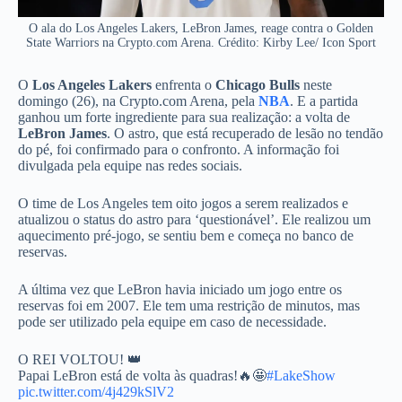
O ala do Los Angeles Lakers, LeBron James, reage contra o Golden
State Warriors na Crypto.com Arena. Crédito: Kirby Lee/ Icon Sport
O
Los Angeles Lakers
enfrenta o
Chicago Bulls
neste
domingo (26), na Crypto.com Arena, pela
NBA
. E a partida
ganhou um forte ingrediente para sua realização: a volta de
LeBron James
. O astro, que está recuperado de lesão no tendão
do pé, foi confirmado para o confronto. A informação foi
divulgada pela equipe nas redes sociais.
O time de Los Angeles tem oito jogos a serem realizados e
atualizou o status do astro para ‘questionável’. Ele realizou um
aquecimento pré-jogo, se sentiu bem e começa no banco de
reservas.
A última vez que LeBron havia iniciado um jogo entre os
reservas foi em 2007. Ele tem uma restrição de minutos, mas
pode ser utilizado pela equipe em caso de necessidade.
O REI VOLTOU! 👑
Papai LeBron está de volta às quadras!🔥🤩
#LakeShow
pic.twitter.com/4j429kSlV2