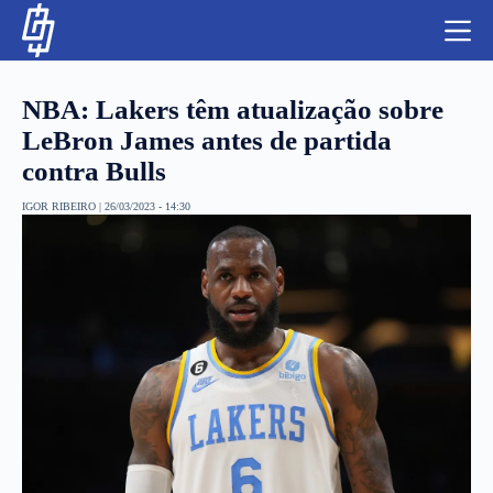
S
k
i
p
t
NBA: Lakers têm atualização sobre
o
c
LeBron James antes de partida
o
contra Bulls
n
t
NBA
e
IGOR RIBEIRO
|
26/03/2023 - 14:30
n
LUTAS E MMA
t
NFL
MLS
APOSTAS LEGAL