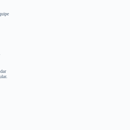
equipe
8
 dar
lar.