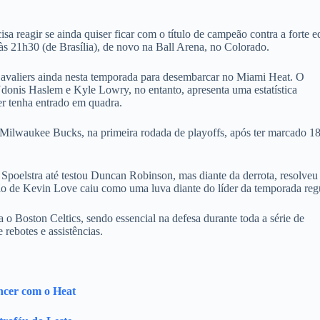
isa reagir se ainda quiser ficar com o título de campeão contra a forte 
às 21h30 (de Brasília), de novo na Ball Arena, no Colorado.
avaliers ainda nesta temporada para desembarcar no Miami Heat. O
donis Haslem e Kyle Lowry, no entanto, apresenta uma estatística
er tenha entrado em quadra.
 o Milwaukee Bucks, na primeira rodada de playoffs, após ter marcado 1
k Spoelstra até testou Duncan Robinson, mas diante da derrota, resolveu
ão de Kevin Love caiu como uma luva diante do líder da temporada regu
a o Boston Celtics, sendo essencial na defesa durante toda a série de
ebotes e assistências.
ncer com o Heat