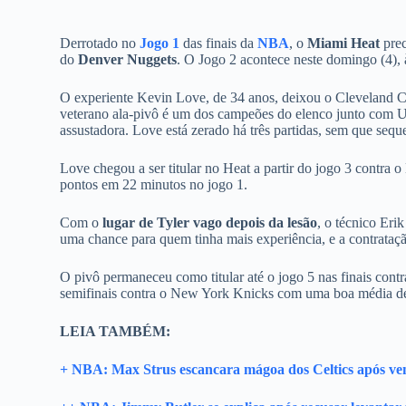
Derrotado no
Jogo 1
das finais da
NBA
, o
Miami Heat
prec
do
Denver Nuggets
. O Jogo 2 acontece neste domingo (4), 
O experiente Kevin Love, de 34 anos, deixou o Cleveland C
veterano ala-pivô é um dos campeões do elenco junto com U
assustadora. Love está zerado há três partidas, sem que sequ
Love chegou a ser titular no Heat a partir do jogo 3 contra
pontos em 22 minutos no jogo 1.
Com o
lugar de Tyler vago depois da lesão
, o técnico Eri
uma chance para quem tinha mais experiência, e a contrataç
O pivô permaneceu como titular até o jogo 5 nas finais contr
semifinais contra o New York Knicks com uma boa média de r
LEIA TAMBÉM:
+ NBA: Max Strus escancara mágoa dos Celtics após ve