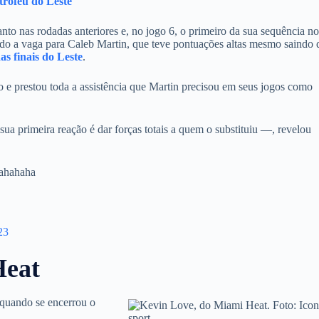
troféu do Leste
anto nas rodadas anteriores e, no jogo 6, o primeiro da sua sequência n
o a vaga para Caleb Martin, que teve pontuações altas mesmo saindo 
s finais do Leste
.
o e prestou toda a assistência que Martin precisou em seus jogos como
ua primeira reação é dar forças totais a quem o substituiu —, revelou
hahahaha
23
Heat
 quando se encerrou o