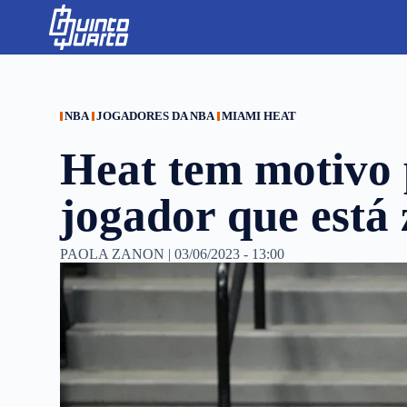
S
k
i
p
t
o
c
NBA
JOGADORES DA NBA
MIAMI HEAT
o
n
Heat tem motivo 
t
e
n
jogador que está 
t
PAOLA ZANON
|
03/06/2023 - 13:00