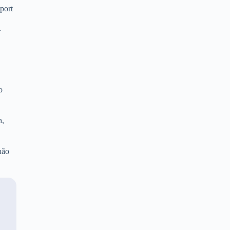
port
1
o
a,
não