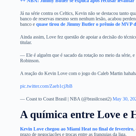
++ NBA: Jimmy Butler se explica após recusar levantar 
Já na série contra os Celtics, Kevin não se destacou tanto qu
banco de reservas mesmo sem nenhum lesão, acabou perdend
banco e
quase tirou de Jimmy Butler o prêmio de MVP da
Ainda assim, Love fez questão de apoiar a decisão do técnic
titular.
— Ele é alguém que é sacado da rotação no meio da série, e s
Robinson.
A reação do Kevin Love com o jogo do Caleb Martin haha
pic.twitter.com/Zaeb1cjJbB
— Coast to Coast Brasil | NBA (@brasilcoast2)
May 30, 20
A química entre Love e 
Kevin Love chegou ao Miami Heat no final de fevereiro
,
prazo de negociações e trocas entre as franquias da liga.