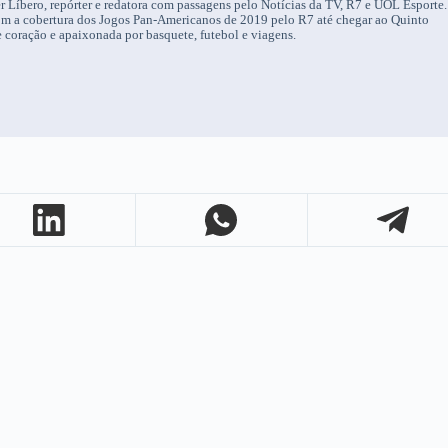
r Líbero, repórter e redatora com passagens pelo Notícias da TV, R7 e UOL Esporte.
om a cobertura dos Jogos Pan-Americanos de 2019 pelo R7 até chegar ao Quinto
 coração e apaixonada por basquete, futebol e viagens.