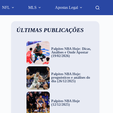
NFL
MLS
Apostas Legal
ÚLTIMAS PUBLICAÇÕES
Palpites NBA Hoje: Dicas,
Análises e Onde Apostar
(19/02/2026)
Palpites NBA Hoje:
prognósticos e análises do
dia (26/12/2025)
Palpites NBA Hoje
(12/12/2025)