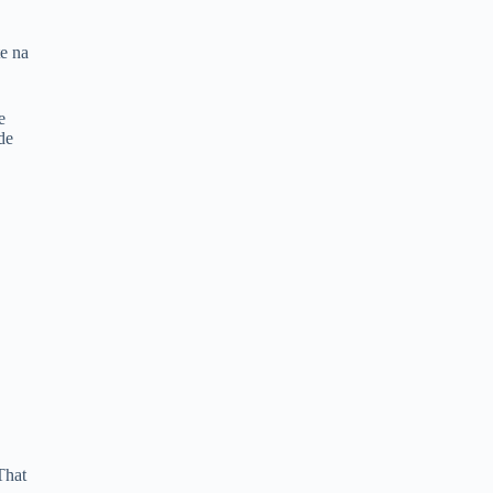
te na
e
de
That