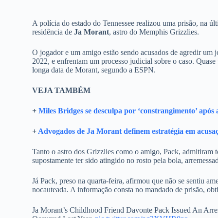
A polícia do estado do Tennessee realizou uma prisão, na últ
residência de
Ja Morant
, astro do Memphis Grizzlies.
O jogador e um amigo estão sendo acusados de agredir um jo
2022, e enfrentam um processo judicial sobre o caso. Quase
longa data de Morant, segundo a ESPN.
VEJA TAMBÉM
+
Miles Bridges se desculpa por ‘constrangimento’ após
+
Advogados de Ja Morant definem estratégia em acusaç
Tanto o astro dos Grizzlies como o amigo, Pack, admitiram t
supostamente ter sido atingido no rosto pela bola, arremess
Já Pack, preso na quarta-feira, afirmou que não se sentiu 
nocauteada. A informação consta no mandado de prisão, ob
Ja Morant’s Childhood Friend Davonte Pack Issued An Arrest