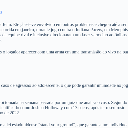
23
feira. Ele já esteve envolvido em outros problemas e chegou até a ser
 ocorrida em janeiro, durante jogo contra o Indiana Pacers, em Memphi
da equipe rival e inclusive direcionaram um laser vermelho ao ônibus
.
s o jogador aparecer com uma arma em uma transmissão ao vivo na pá
caso de agressão ao adolescente, o que pode garantir imunidade ao jo
foi tomada na semana passada por um juiz que analisa o caso. Segundo
identificado como Joshua Holloway com 13 socos, após ter o seu rosto
ho de 2022.
o a lei estadunidense “stand your ground”, que garante a um indivíduo