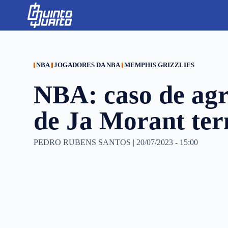
S
k
i
p
t
o
c
NBA
JOGADORES DA NBA
MEMPHIS GRIZZLIES
o
n
NBA: caso de agr
t
e
n
de Ja Morant ter
t
PEDRO RUBENS SANTOS
|
20/07/2023 - 15:00