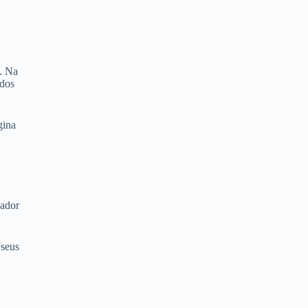
s. Na
 dos
gina
gador
 seus