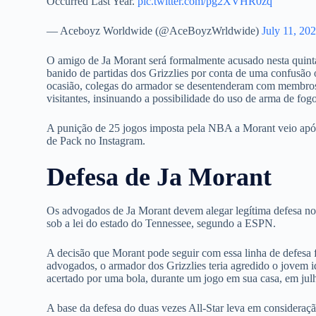
Occurred Last Year.
pic.twitter.com/pg2XVHR0zq
— Aceboyz Worldwide (@AceBoyzWrldwide)
July 11, 20
O amigo de Ja Morant será formalmente acusado nesta quinta-
banido de partidas dos Grizzlies por conta de uma confusão
ocasião, colegas do armador se desentenderam com membros 
visitantes, insinuando a possibilidade do uso de arma de fogo
A punição de 25 jogos imposta pela NBA a Morant veio apó
de Pack no Instagram.
Defesa de Ja Morant
Os advogados de Ja Morant devem alegar legítima defesa no 
sob a lei do estado do Tennessee, segundo a ESPN.
A decisão que Morant pode seguir com essa linha de defesa 
advogados, o armador dos Grizzlies teria agredido o jovem 
acertado por uma bola, durante um jogo em sua casa, em jul
A base da defesa do duas vezes All-Star leva em consideraçã