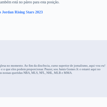
ambém está no páreo para esta posição.
o Jordan Rising Stars 2023
nglesa no momento. Ao fim da discência, curso superior de jornalismo, aqui vou eu!
 e o que eles podem proporcionar. Prazer, sou Jamis Gomes Jr. e estarei aqui no
 das nossas queridas NBA, MLS, NFL, NHL, MLB e MMA.