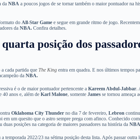
ia da
NBA
a poucos jogos de se tornar também o maior pontuador na his
 formato do
All-Star Game
e segue em grande ritmo de jogo. Recentem
sadores da
NBA.
Confira detalhes.
quarta posição dos passador
a cada partida que
The King
entra em quadra. E nos últimos tempos p
tracampeão da
NBA.
ressiva é o de maior pontuador pertencente a
Kareem Abdul-Jabbar
.
se 40 anos e, além de
Karl Malone
, somente
James
se tornou ameaça a
contra
Oklahoma City Thunder
no dia 7 de fevereiro,
Lebron
contin
foi em um quesito que o astro sempre prega com afinco. Conhecido co
 duas posições na categoria de maiores passadores na história da
NBA
 temporada 2022/23 na sétima posição desta lista. Após passar outra 