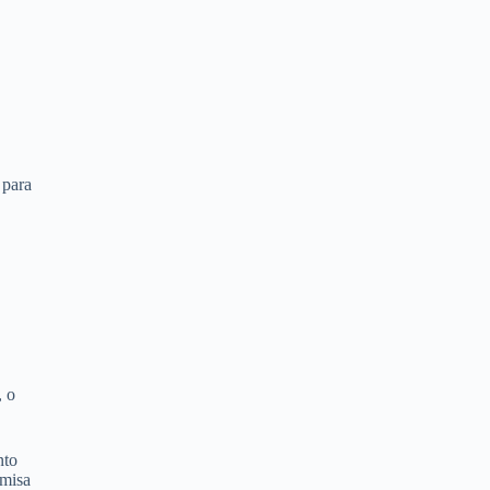
 para
, o
nto
amisa