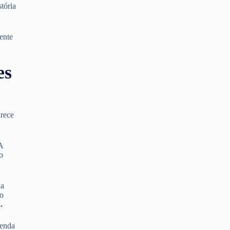
tória
ente
es
arece
 A
o
ua
mo
.
lenda