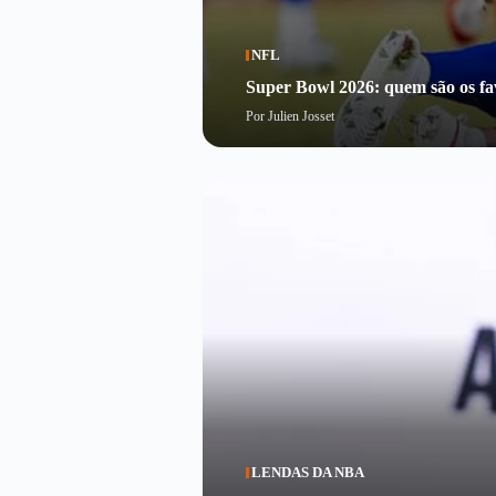
NFL
Super Bowl 2026: quem são os fav
Por
Julien Josset
LENDAS DA NBA