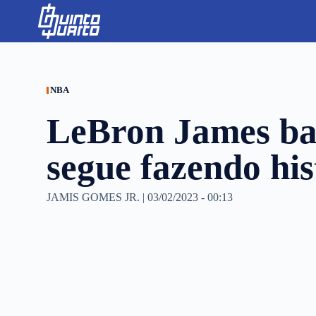
S
k
i
p
t
o
c
NBA
o
n
LeBron James ba
t
e
n
segue fazendo his
t
JAMIS GOMES JR.
|
03/02/2023 - 00:13