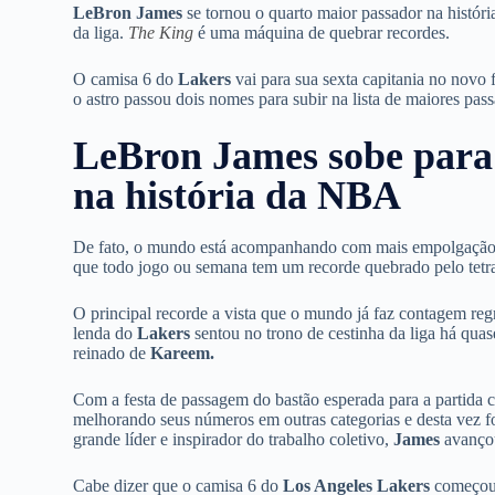
LeBron James
se tornou o quarto maior passador na histór
da liga.
The King
é uma máquina de quebrar recordes.
O camisa 6 do
Lakers
vai para sua sexta capitania no novo
o astro passou dois nomes para subir na lista de maiores pas
LeBron James sobe para 
na história da NBA
De fato, o mundo está acompanhando com mais empolgação 
que todo jogo ou semana tem um recorde quebrado pelo te
O principal recorde a vista que o mundo já faz contagem reg
lenda do
Lakers
sentou no trono de cestinha da liga há qua
reinado de
Kareem.
Com a festa de passagem do bastão esperada para a partida 
melhorando seus números em outras categorias e desta vez 
grande líder e inspirador do trabalho coletivo,
James
avançou
Cabe dizer que o camisa 6 do
Los Angeles Lakers
começou a