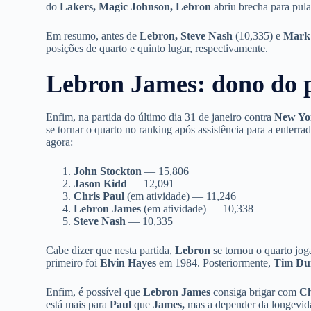
do
Lakers,
Magic Johnson, Lebron
abriu brecha para pula
Em resumo, antes de
Lebron, Steve Nash
(10,335) e
Mark
posições de quarto e quinto lugar, respectivamente.
Lebron James: dono do 
Enfim, na partida do último dia 31 de janeiro contra
New Yo
se tornar o quarto no ranking após assistência para a enterra
agora:
John Stockton
— 15,806
Jason Kidd
— 12,091
Chris Paul
(em atividade) — 11,246
Lebron James
(em atividade) — 10,338
Steve Nash
— 10,335
Cabe dizer que nesta partida,
Lebron
se tornou o quarto jog
primeiro foi
Elvin Hayes
em 1984. Posteriormente,
Tim Du
Enfim, é possível que
Lebron James
consiga brigar com
Ch
está mais para
Paul
que
James,
mas a depender da longevida