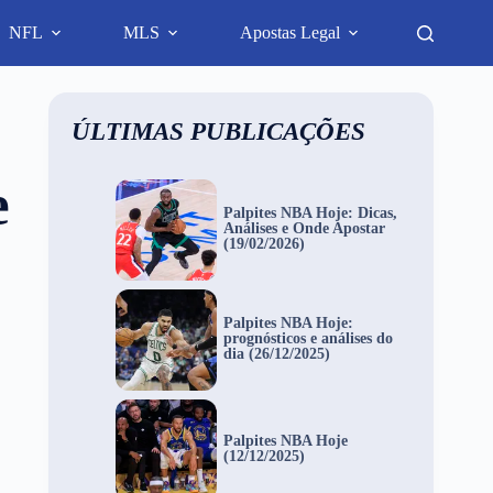
NFL
MLS
Apostas Legal
ÚLTIMAS PUBLICAÇÕES
e
Palpites NBA Hoje: Dicas,
Análises e Onde Apostar
(19/02/2026)
Palpites NBA Hoje:
prognósticos e análises do
dia (26/12/2025)
Palpites NBA Hoje
(12/12/2025)