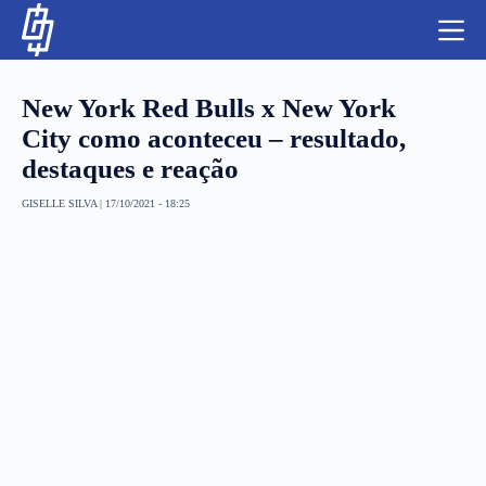
S
k
i
p
t
New York Red Bulls x New York
o
c
City como aconteceu – resultado,
o
destaques e reação
n
t
NBA
e
GISELLE SILVA
|
17/10/2021 - 18:25
n
LUTAS E MMA
t
NFL
MLS
APOSTAS LEGAL