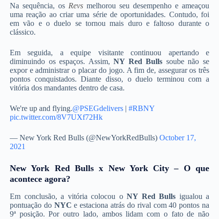
Na sequência, os
Revs
melhorou seu desempenho e ameaçou
uma reação ao criar uma série de oportunidades. Contudo, foi
em vão e o duelo se tornou mais duro e faltoso durante o
clássico.
Em seguida, a equipe visitante continuou apertando e
diminuindo os espaços. Assim,
NY Red Bulls
soube não se
expor e administrar o placar do jogo. A fim de, assegurar os três
pontos conquistados. Diante disso, o duelo terminou com a
vitória dos mandantes dentro de casa.
We're up and flying.
@PSEGdelivers
|
#RBNY
pic.twitter.com/8V7UXf72Hk
— New York Red Bulls (@NewYorkRedBulls)
October 17,
2021
New York Red Bulls x New York City – O que
acontece agora?
Em conclusão, a vitória colocou o
NY Red Bulls
igualou a
pontuação do
NYC
e estaciona atrás do rival com 40 pontos na
9ª posição. Por outro lado, ambos lidam com o fato de não