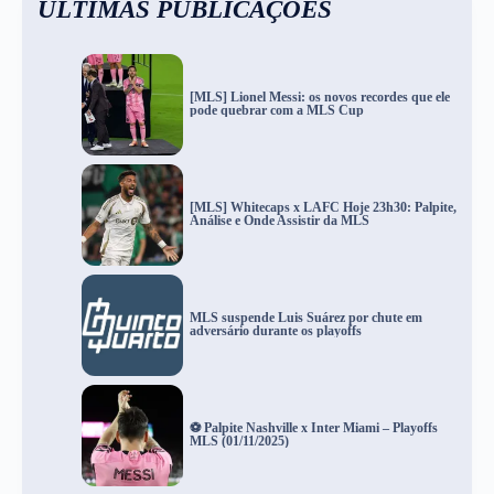
ÚLTIMAS PUBLICAÇÕES
[MLS] Lionel Messi: os novos recordes que ele
pode quebrar com a MLS Cup
[MLS] Whitecaps x LAFC Hoje 23h30: Palpite,
Análise e Onde Assistir da MLS
MLS suspende Luis Suárez por chute em
adversário durante os playoffs
⚽ Palpite Nashville x Inter Miami – Playoffs
MLS (01/11/2025)