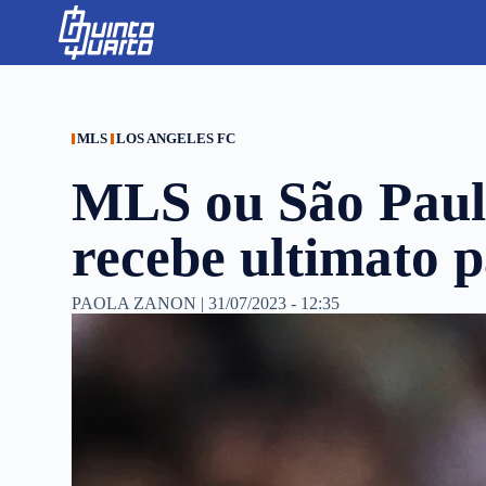
S
k
i
p
t
o
c
MLS
LOS ANGELES FC
o
n
MLS ou São Pau
t
e
n
recebe ultimato p
t
PAOLA ZANON
|
31/07/2023 - 12:35