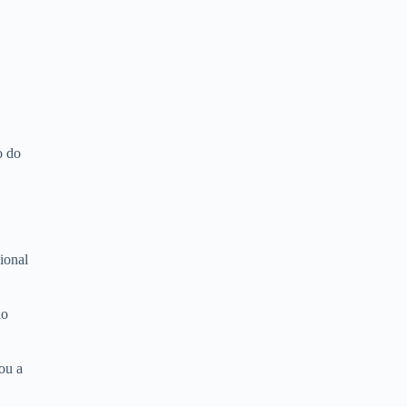
o do
ional
ão
ou a