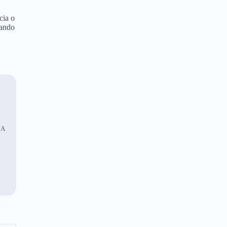
cia o
lando
 A