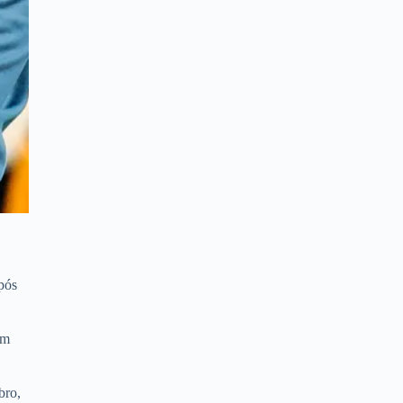
após
um
bro,