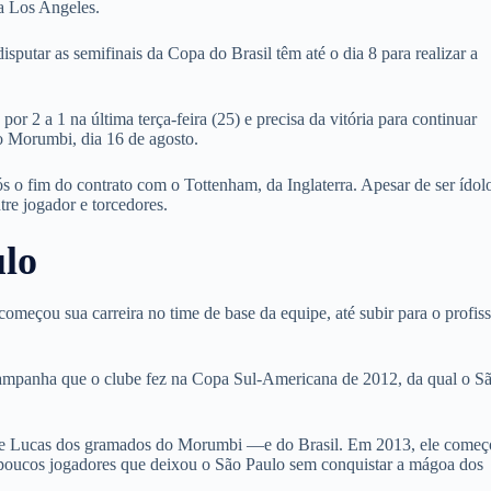
 a Los Angeles.
sputar as semifinais da Copa do Brasil têm até o dia 8 para realizar a
por 2 a 1 na última terça-feira (25) e precisa da vitória para continuar
no Morumbi, dia 16 de agosto.
s o fim do contrato com o Tottenham, da Inglaterra. Apesar de ser ídol
re jogador e torcedores.
lo
meçou sua carreira no time de base da equipe, até subir para o profiss
 campanha que o clube fez na Copa Sul-Americana de 2012, da qual o S
a de Lucas dos gramados do Morumbi —e do Brasil. Em 2013, ele começ
 poucos jogadores que deixou o São Paulo sem conquistar a mágoa dos