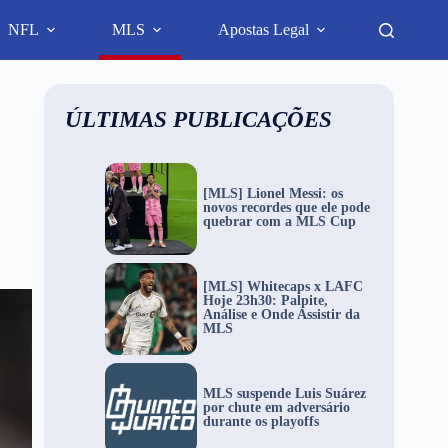
NFL
MLS
Apostas Legal
ÚLTIMAS PUBLICAÇÕES
[MLS] Lionel Messi: os
novos recordes que ele pode
quebrar com a MLS Cup
[MLS] Whitecaps x LAFC
Hoje 23h30: Palpite,
Análise e Onde Assistir da
MLS
MLS suspende Luis Suárez
por chute em adversário
durante os playoffs